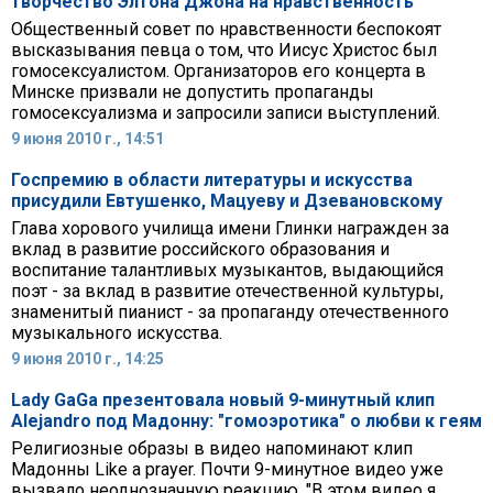
творчество Элтона Джона на нравственность
Общественный совет по нравственности беспокоят
высказывания певца о том, что Иисус Христос был
гомосексуалистом. Организаторов его концерта в
Минске призвали не допустить пропаганды
гомосексуализма и запросили записи выступлений.
9 июня 2010 г., 14:51
Госпремию в области литературы и искусства
присудили Евтушенко, Мацуеву и Дзевановскому
Глава хорового училища имени Глинки награжден за
вклад в развитие российского образования и
воспитание талантливых музыкантов, выдающийся
поэт - за вклад в развитие отечественной культуры,
знаменитый пианист - за пропаганду отечественного
музыкального искусства.
9 июня 2010 г., 14:25
Lady GaGa презентовала новый 9-минутный клип
Alejandro под Мадонну: "гомоэротика" о любви к геям
Религиозные образы в видео напоминают клип
Мадонны Like a prayer. Почти 9-минутное видео уже
вызвало неоднозначную реакцию. "В этом видео я