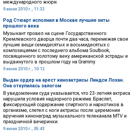
международного жюри.
9 июня 2010 г., 11:32
Род Стюарт исполнил в Москве лучшие хиты
прошлого века
Музыкант провел на сцене Государственного
Кремлевского дворца почти два часа, перемежая свои
лучшие вещи семидесятых и восьмидесятых с
композициями с последнего альбома Soulbook,
посвященного золотому веку американской эстрады и
выдвинутого в прошлом году на Grammy.
9 июня 2010 г., 10:12
Выдан ордер на арест киноактрисы Линдси Лохан.
Она откупилась залогом
В уведомлении суда указывается, что 23-летняя актриса
нарушила условия надзорного режима. Браслет,
фиксирующий содержание спиртного и наркотиков в
организме, слетел с ноги актрисы после церемонии
вручения кинонаград музыкального телеканала MTV и
праздничной вечеринки.
9 июня 2010 г., 05:43