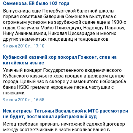
Семенова. Ей было 102 года
Выпускница еще Петербургской балетной школы
первая советская балерина Семенова выступала с
огромным успехом на зарубежной сцене еще в 1930-х
годах. Она учила Майю Плисецкую, Надежду Павлову,
Нину Ананиашвили, Николая Цискаридзе и многих
других знаменитых танцовщиц и танцовщиков.
9 июня 2010 г., 17:10
Кубанский казачий хор покорил Гонконг, спев на
китайском языке
Уличный концерт Государственного академического
Кубанского казачьего хора прошел в деловом центре
города. Целый час в сквере у знаменитого небоскреба
банка HSBC гремели народные песни, частушки с
плясками.
9 июня 2010 г., 16:58
Иск актрисы Татьяны Васильевой к МТС рассмотрен
не будет, постановил арбитражный суд
Истец требовал признать ничтожной сделкой договор
между соответчиками в части использования в