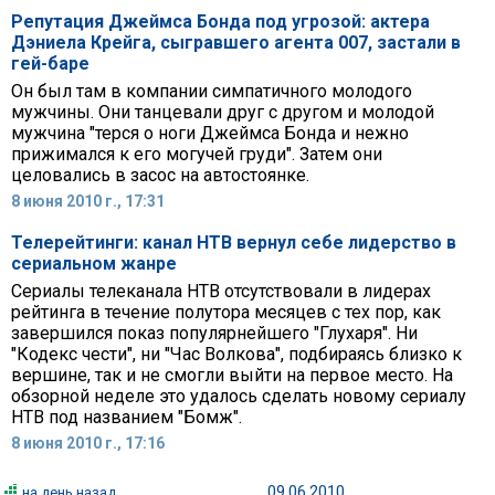
Репутация Джеймса Бонда под угрозой: актера
Дэниела Крейга, сыгравшего агента 007, застали в
гей-баре
Он был там в компании симпатичного молодого
мужчины. Они танцевали друг с другом и молодой
мужчина "терся о ноги Джеймса Бонда и нежно
прижимался к его могучей груди". Затем они
целовались в засос на автостоянке.
8 июня 2010 г., 17:31
Телерейтинги: канал НТВ вернул себе лидерство в
сериальном жанре
Сериалы телеканала НТВ отсутствовали в лидерах
рейтинга в течение полутора месяцев с тех пор, как
завершился показ популярнейшего "Глухаря". Ни
"Кодекс чести", ни "Час Волкова", подбираясь близко к
вершине, так и не смогли выйти на первое место. На
обзорной неделе это удалось сделать новому сериалу
НТВ под названием "Бомж".
8 июня 2010 г., 17:16
09.06.2010
на день назад