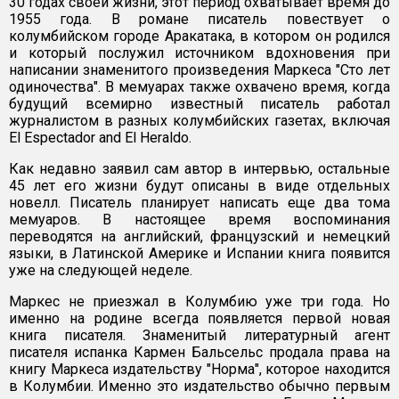
30 годах своей жизни, этот период охватывает время до
1955 года. В романе писатель повествует о
колумбийском городе Аракатака, в котором он родился
и который послужил источником вдохновения при
написании знаменитого произведения Маркеса "Сто лет
одиночества". В мемуарах также охвачено время, когда
будущий всемирно известный писатель работал
журналистом в разных колумбийских газетах, включая
El Espectador and El Heraldo.
Как недавно заявил сам автор в интервью, остальные
45 лет его жизни будут описаны в виде отдельных
новелл. Писатель планирует написать еще два тома
мемуаров. В настоящее время воспоминания
переводятся на английский, французский и немецкий
языки, в Латинской Америке и Испании книга появится
уже на следующей неделе.
Маркес не приезжал в Колумбию уже три года. Но
именно на родине всегда появляется первой новая
книга писателя. Знаменитый литературный агент
писателя испанка Кармен Бальсельс продала права на
книгу Маркеса издательству "Норма", которое находится
в Колумбии. Именно это издательство обычно первым