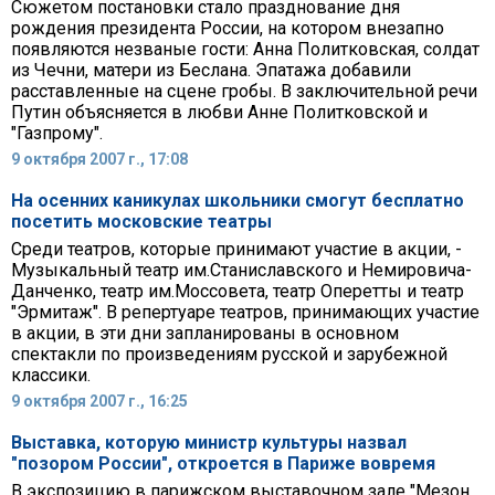
Сюжетом постановки стало празднование дня
рождения президента России, на котором внезапно
появляются незваные гости: Анна Политковская, солдат
из Чечни, матери из Беслана. Эпатажа добавили
расставленные на сцене гробы. В заключительной речи
Путин объясняется в любви Анне Политковской и
"Газпрому".
9 октября 2007 г., 17:08
На осенних каникулах школьники смогут бесплатно
посетить московские театры
Среди театров, которые принимают участие в акции, -
Музыкальный театр им.Станиславского и Немировича-
Данченко, театр им.Моссовета, театр Оперетты и театр
"Эрмитаж". В репертуаре театров, принимающих участие
в акции, в эти дни запланированы в основном
спектакли по произведениям русской и зарубежной
классики.
9 октября 2007 г., 16:25
Выставка, которую министр культуры назвал
"позором России", откроется в Париже вовремя
В экспозицию в парижском выставочном зале "Мезон