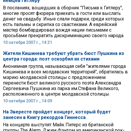
немцев Гитлеру
В посланиях, вошедших в сборник "Письма к Гитлеру",
многие просят фюрера приехать в гости или выслать
денег на свадьбу. Иные слали подарки, среди которых
есть пальмы и скрипка со свастиками. А еврейский
мастер бомбардировал вождя нации письмами с
просьбами прекратить дискриминацию своего народа.
10 октября 2007 г., 14:31
Жители Кишинева требуют убрать бюст Пушкина из
центра города: поэт оскорбил их стихами
Анонимная группа, называющая себя "жителями города
Кишинева и всех молдавских территорий", обратилась в
мэрию молдавской столицы с предложением
перенести бюст великого русского поэта Александра
Сергеевича Пушкина из парка им.Стефана Великого,
расположенного в центре молдавской столицы.
10 октября 2007 г., 14:09
На Эвересте пройдет концерт, который будет
занесен в Книгу рекордов Гиннесса
На концерте выступят Майк Питерс из британской
группы The Alarm, Джим Фэнтом из американской рок-