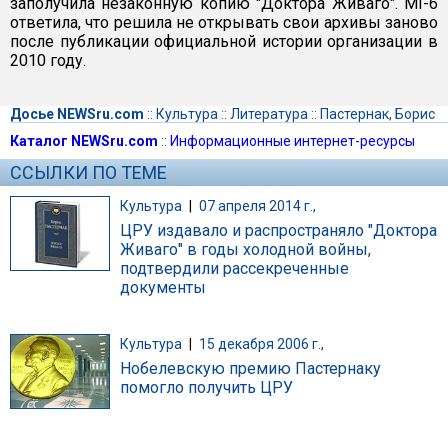
заполучила незаконную копию "Доктора Живаго". MI-6
ответила, что решила не открывать свои архивы заново
после публикации официальной истории организации в
2010 году.
Досье NEWSru.com
::
Культура
::
Литература
::
Пастернак, Борис
Каталог NEWSru.com
::
Информационные интернет-ресурсы
ССЫЛКИ ПО ТЕМЕ
Культура
|
07 апреля 2014 г.,
ЦРУ издавало и распространяло "Доктора
Живаго" в годы холодной войны,
подтвердили рассекреченные
документы
Культура
|
15 декабря 2006 г.,
Нобелевскую премию Пастернаку
помогло получить ЦРУ