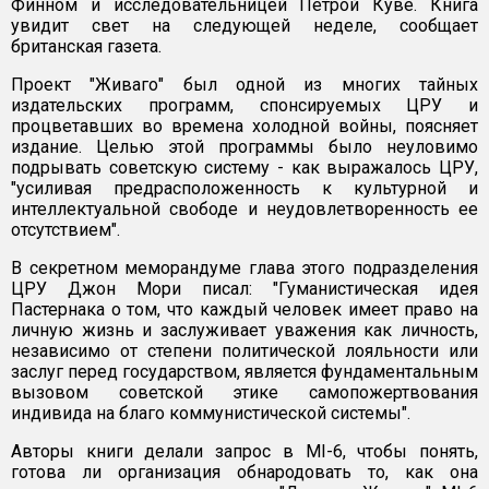
Финном и исследовательницей Петрой Куве. Книга
увидит свет на следующей неделе, сообщает
британская газета.
Проект "Живаго" был одной из многих тайных
издательских программ, спонсируемых ЦРУ и
процветавших во времена холодной войны, поясняет
издание. Целью этой программы было неуловимо
подрывать советскую систему - как выражалось ЦРУ,
"усиливая предрасположенность к культурной и
интеллектуальной свободе и неудовлетворенность ее
отсутствием".
В секретном меморандуме глава этого подразделения
ЦРУ Джон Мори писал: "Гуманистическая идея
Пастернака о том, что каждый человек имеет право на
личную жизнь и заслуживает уважения как личность,
независимо от степени политической лояльности или
заслуг перед государством, является фундаментальным
вызовом советской этике самопожертвования
индивида на благо коммунистической системы".
Авторы книги делали запрос в MI-6, чтобы понять,
готова ли организация обнародовать то, как она