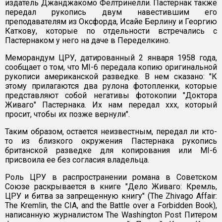
издатель Джанджакомо Фелтринелли. Пастернак также
передал рукопись двум навестившим его
преподавателям из Оксфорда, Исайе Берлину и Георгию
Каткову, которые по отдельности встречались с
Пастернаком у него на даче в Переделкино.
Меморандум ЦРУ, датированный 2 января 1958 года,
сообщает о том, что MI-6 передала копию оригинальной
рукописи американской разведке. В нем сказано: "К
этому прилагаются два рулона фотопленки, которые
представляют собой негативы фотокопии "Доктора
Живаго" Пастернака. Их нам передал xxx, который
просит, чтобы их позже вернули".
Таким образом, остается неизвестным, передал ли кто-
то из близкого окружения Пастернака рукопись
британской разведке для копирования или MI-6
присвоила ее без согласия владельца.
Роль ЦРУ в распространении романа в Советском
Союзе раскрывается в книге "Дело Живаго: Кремль,
ЦРУ и битва за запрещенную книгу" (The Zhivago Affair:
The Kremlin, the CIA, and the Battle over a Forbidden Book),
написанную журналистом The Washington Post Питером