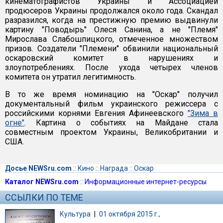
кинематографистов Украины и Ассоциацией
продюсеров Украины продолжался около года. Скандал
разразился, когда на престижную премию выдвинули
картину "Поводырь" Олеся Санина, а не "Племя"
Мирослава Слабошпицкого, отмеченное множеством
призов. Создатели "Племени" обвинили национальный
оскаровский комитет в нарушениях и
злоупотреблениях. После ухода четырех членов
комитета он утратил легитимность.
В то же время номинацию на "Оскар" получил
документальный фильм украинского режиссера с
российскими корнями Евгения Афинеевского
"Зима в
огне"
. Картина о событиях на Майдане стала
совместным проектом Украины, Великобритании и
США.
Досье NEWSru.com
::
Кино
::
Награда
::
Оскар
Каталог NEWSru.com
::
Информационные интернет-ресурсы
ССЫЛКИ ПО ТЕМЕ
Культура
|
01 октября 2015 г.,