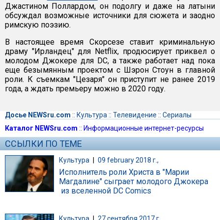
Джастином Поллардом, он подолгу и даже на латыни
обсуждал возможные источники для сюжета и заодно
римскую поэзию.
В настоящее время Скорсезе ставит криминальную
драму "Ирландец" для Netflix, продюсирует приквел о
молодом Джокере для DC, а также работает над пока
еще безымянным проектом с Шэрон Стоун в главной
роли. К съемкам "Цезаря" он приступит не ранее 2019
года, а ждать премьеру можно в 2020 году.
Досье NEWSru.com
::
Культура
::
Телевидение
::
Сериалы
Каталог NEWSru.com
::
Информационные интернет-ресурсы
ССЫЛКИ ПО ТЕМЕ
Культура
|
09 february 2018 г.,
Исполнитель роли Христа в "Марии
Магдалине" сыграет молодого Джокера
из вселенной DC Comics
Культура
|
27 сентября 2017 г.,