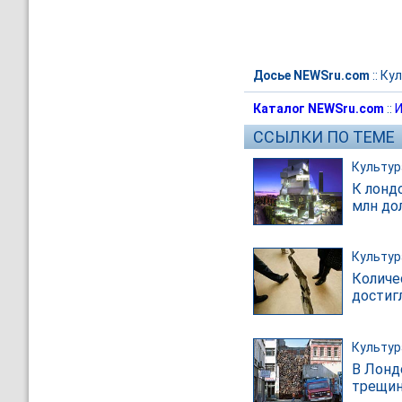
Досье NEWSru.com
::
Кул
Каталог NEWSru.com
::
И
ССЫЛКИ ПО ТЕМЕ
Культур
К лонд
млн до
Культур
Количе
достиг
Культур
В Лонд
трещин