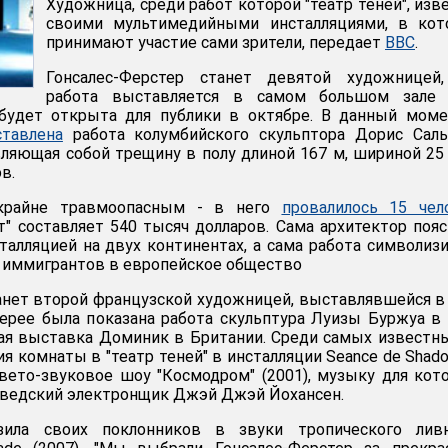
Художница, среди работ которой "театр теней", изв
своими мультимедийными инсталляциями, в кот
принимают участие сами зрители, передает
BBC
.
Гонсалес-Ферстер станет девятой художницей,
работа выставляется в самом большом зале 
 будет открыта для публики в октябре. В данный мом
тавлена
работа колумбийского скульптора Дорис Саль
вляющая собой трещину в полу длиной 167 м, шириной 25
в.
 крайне травмоопасным - в него
провалилось 15 чел
" составляет 540 тысяч долларов. Сама архитектор пояс
сталляцией на двух континентах, а сама работа символиз
 иммигрантов в европейское общество
анет второй французской художницей, выставлявшейся в
лерее была показана работа скульптура Луизы Буржуа в
вая выставка Доминик в Британии. Среди самых известн
я комнаты в "театр теней" в инсталляции Seance de Shado
 свето-звуковое шоу "Космодром" (2001), музыку для кот
шведский электрон­щик Джэй Джэй Йохансен.
зила своих поклонников в звуки тропического лив