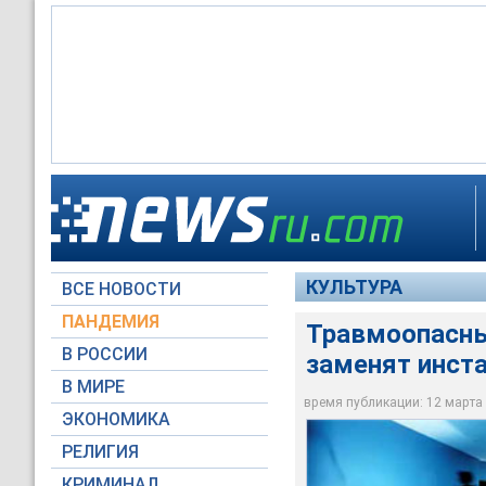
Дирекция лондонск
зале галереи инст
КУЛЬТУРА
ВСЕ НОВОСТИ
tate.org.uk
ПАНДЕМИЯ
Травмоопасны
В РОССИИ
заменят инст
В МИРЕ
время публикации: 12 марта 2
ЭКОНОМИКА
РЕЛИГИЯ
КРИМИНАЛ