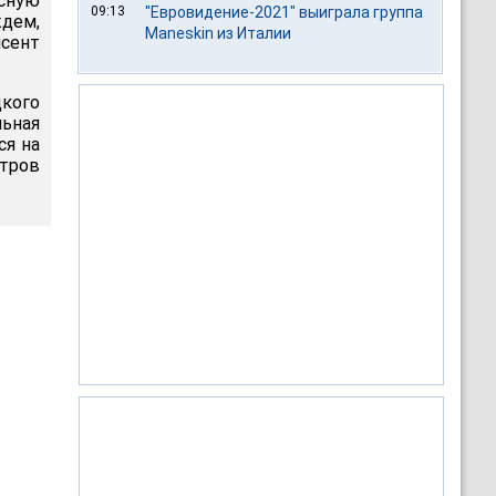
сную
09:13
"Евровидение-2021" выиграла группа
ждем,
Maneskin из Италии
исент
цкого
льная
ся на
етров