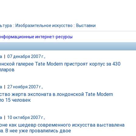
ьтура
::
Изобразительное искусство
::
Выставки
нформационные интернет-ресурсы
а
|
07 декабря 2007 г.,
онской галерее Tate Modern пристроят корпус за 430
лларов
а
|
27 ноября 2007 г.,
ство жертв экспоната в лондонской Tate Modern
ло 15 человек
а
|
10 октября 2007 г.,
оне как шедевр современного искусства выставлена
а. В нее уже провалились двое