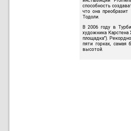
инсталляции Promen
способность создава
что она преобразит 
Тодоли.
В 2006 году в Турб
художника Карстена 
площадка"). Рекордн
пяти горках, самая
высотой.