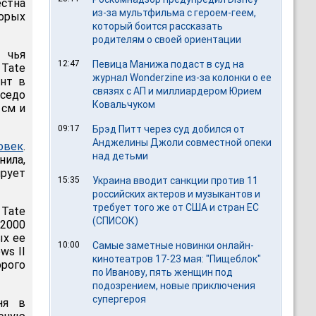
естна
из-за мультфильма c героем-геем,
орых
который боится рассказать
родителям о своей ориентации
 чья
12:47
Певица Манижа подаст в суд на
Tate
журнал Wonderzine из-за колонки о ее
ент в
связях с АП и миллиардером Юрием
седо
Ковальчуком
 см и
09:17
Брэд Питт через суд добился от
Анджелины Джоли совместной опеки
овек
.
над детьми
нила,
ирует
15:35
Украина вводит санкции против 11
российских актеров и музыкантов и
требует того же от США и стран ЕС
 Tate
(СПИСОК)
 2000
ых ее
10:00
Самые заметные новинки онлайн-
ws II
кинотеатров 17-23 мая: "Пищеблок"
орого
по Иванову, пять женщин под
подозрением, новые приключения
супергероя
ня в