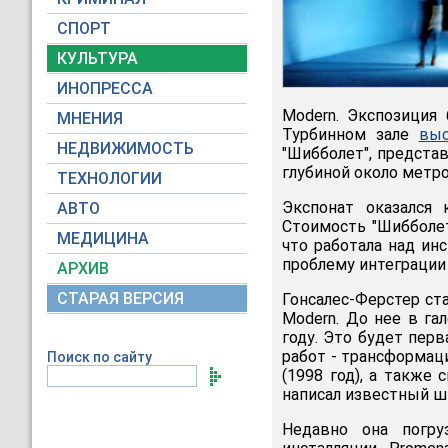
СПОРТ
КУЛЬТУРА
ИНОПРЕССА
Modern. Экспозиция
МНЕНИЯ
Турбинном зале
выс
НЕДВИЖИМОСТЬ
"Шибболет", предста
глубиной около метро
ТЕХНОЛОГИИ
Экспонат оказался
АВТО
Стоимость "Шибболет
МЕДИЦИНА
что работала над ин
проблему интеграции
АРХИВ
СТАРАЯ ВЕРСИЯ
Гонсалес-Ферстер ст
Modern. До нее в га
году. Это будет пер
работ - трансформаци
Поиск по сайту
(1998 год), а также
написал из­вестный 
Недавно она погру