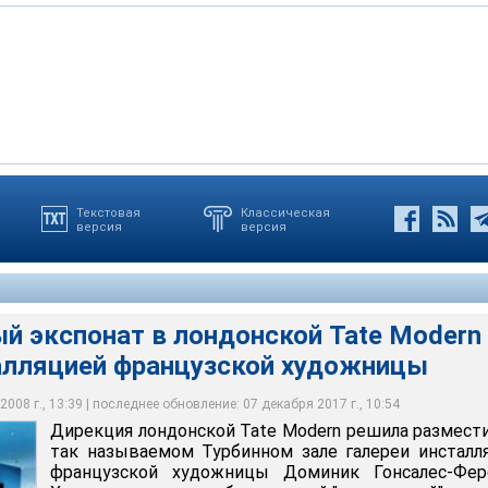
Текстовая
Классическая
версия
версия
ой Tate Modern решила разместить в так называемом Турбинном
алляцию французской художницы Доминик Гонсалес-Ферстер
й экспонат в лондонской Tate Modern
алляцией французской художницы
008 г., 13:39 | последнее обновление: 07 декабря 2017 г., 10:54
Дирекция лондонской Tate Modern решила размест
так называемом Турбинном зале галереи инстал
французской художницы Доминик Гонсалес-Ферс