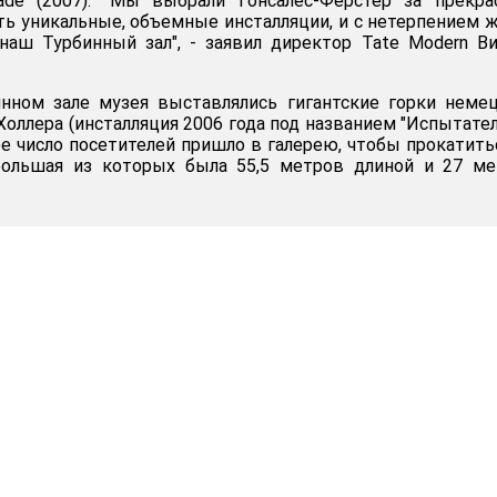
ade (2007). "Мы выбрали Гонсалес-Ферстер за прекра
ть уникальные, объемные инсталляции, и с нетерпением 
наш Турбинный зал", - заявил директор Tate Modern В
инном зале музея выставлялись гигантские горки неме
Холлера (инсталляция 2006 года под названием "Испытате
ое число посетителей пришло в галерею, чтобы прокатить
 большая из которых была 55,5 метров длиной и 27 м