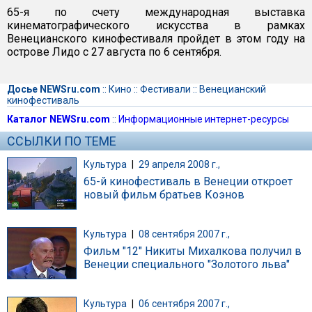
65-я по счету международная выставка
кинематографического искусства в рамках
Венецианского кинофестиваля пройдет в этом году на
острове Лидо с 27 августа по 6 сентября.
Досье NEWSru.com
::
Кино
::
Фестивали
::
Венецианский
кинофестиваль
Каталог NEWSru.com
::
Информационные интернет-ресурсы
ССЫЛКИ ПО ТЕМЕ
Культура
|
29 апреля 2008 г.,
65-й кинофестиваль в Венеции откроет
новый фильм братьев Коэнов
Культура
|
08 сентября 2007 г.,
Фильм "12" Никиты Михалкова получил в
Венеции специального "Золотого льва"
Культура
|
06 сентября 2007 г.,