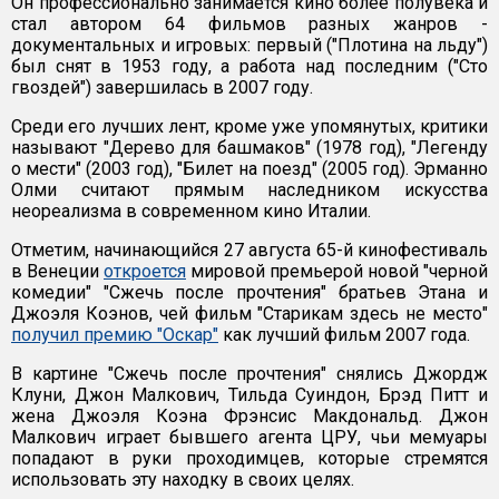
Он профессионально занимается кино более полувека и
стал автором 64 фильмов разных жанров -
документальных и игровых: первый ("Плотина на льду")
был снят в 1953 году, а работа над последним ("Сто
гвоздей") завершилась в 2007 году.
Среди его лучших лент, кроме уже упомянутых, критики
называют "Дерево для башмаков" (1978 год), "Легенду
о мести" (2003 год), "Билет на поезд" (2005 год). Эрманно
Олми считают прямым наследником искусства
неореализма в современном кино Италии.
Отметим, начинающийся 27 августа 65-й кинофестиваль
в Венеции
откроется
мировой премьерой новой "черной
комедии" "Сжечь после прочтения" братьев Этана и
Джоэля Коэнов, чей фильм "Старикам здесь не место"
получил премию "Оскар"
как лучший фильм 2007 года.
В картине "Сжечь после прочтения" снялись Джордж
Клуни, Джон Малкович, Тильда Суиндон, Брэд Питт и
жена Джоэля Коэна Фрэнсис Макдональд. Джон
Малкович играет бывшего агента ЦРУ, чьи мемуары
попадают в руки проходимцев, которые стремятся
использовать эту находку в своих целях.