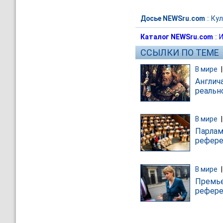
Досье NEWSru.com
::
Кул
Каталог NEWSru.com
::
И
ССЫЛКИ ПО ТЕМЕ
В мире
Англич
реальн
В мире
Парлам
рефере
В мире
Премье
рефере