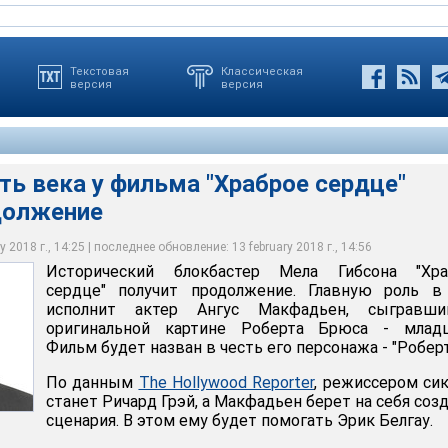
Текстовая
Классическая
версия
версия
ть века у фильма "Храброе сердце"
должение
 2018 г., 14:25 | последнее обновление: 13 february 2018 г., 14:56
Исторический блокбастер Мела Гибсона "Хра
сердце" получит продолжение. Главную роль в
исполнит актер Ангус Макфадьен, сыгравш
оригинальной картине Роберта Брюса - младш
Фильм будет назван в честь его персонажа - "Роберт 
По данным
The Hollywood Reporter
, режиссером си
станет Ричард Грэй, а Макфадьен берет на себя соз
сценария. В этом ему будет помогать Эрик Белгау.