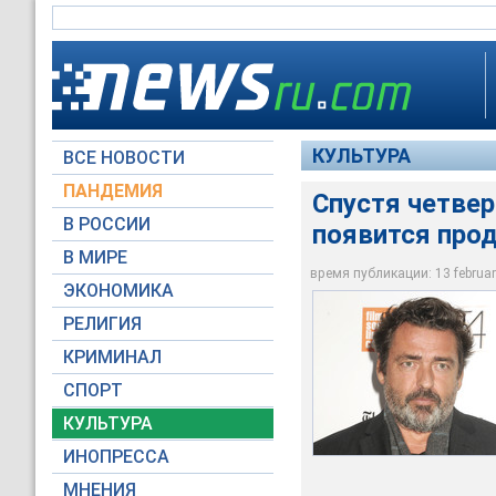
КУЛЬТУРА
ВСЕ НОВОСТИ
ПАНДЕМИЯ
Спустя четвер
В РОССИИ
появится про
В МИРЕ
Ангус МакФадьен
время публикации: 13 february
ЭКОНОМИКА
Global Look Press
РЕЛИГИЯ
КРИМИНАЛ
СПОРТ
КУЛЬТУРА
ИНОПРЕССА
МНЕНИЯ