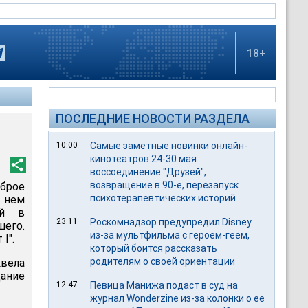
18+
ПОСЛЕДНИЕ НОВОСТИ РАЗДЕЛА
10:00
Самые заметные новинки онлайн-
кинотеатров 24-30 мая:
воссоединение "Друзей",
возвращение в 90-е, перезапуск
брое
психотерапевтических историй
 нем
ий в
23:11
Роскомнадзор предупредил Disney
его.
из-за мультфильма c героем-геем,
I".
который боится рассказать
родителям о своей ориентации
квела
дание
12:47
Певица Манижа подаст в суд на
журнал Wonderzine из-за колонки о ее