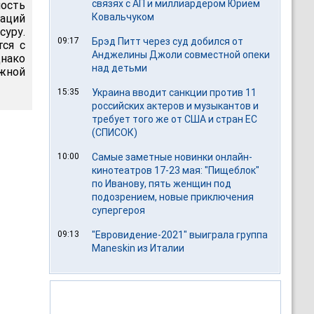
связях с АП и миллиардером Юрием
мость
Ковальчуком
наций
суру.
09:17
Брэд Питт через суд добился от
ся с
Анджелины Джоли совместной опеки
днако
над детьми
ежной
15:35
Украина вводит санкции против 11
российских актеров и музыкантов и
требует того же от США и стран ЕС
(СПИСОК)
10:00
Самые заметные новинки онлайн-
кинотеатров 17-23 мая: "Пищеблок"
по Иванову, пять женщин под
подозрением, новые приключения
супергероя
09:13
"Евровидение-2021" выиграла группа
Maneskin из Италии