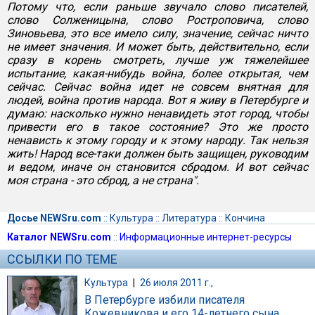
Потому что, если раньше звучало слово писателей,
слово Солженицына, слово Ростроповича, слово
Зиновьева, это все имело силу, значение, сейчас ничто
не имеет значения. И может быть, действительно, если
сразу в корень смотреть, лучше уж тяжелейшее
испытание, какая-нибудь война, более открытая, чем
сейчас. Сейчас война идет не совсем внятная для
людей, война против народа. Вот я живу в Петербурге и
думаю: насколько нужно ненавидеть этот город, чтобы
привести его в такое состояние? Это же просто
ненависть к этому городу и к этому народу. Так нельзя
жить! Народ все-таки должен быть защищен, руководим
и ведом, иначе он становится сбродом. И вот сейчас
моя страна - это сброд, а не страна".
Досье NEWSru.com
::
Культура
::
Литература
::
Кончина
Каталог NEWSru.com
::
Информационные интернет-ресурсы
ССЫЛКИ ПО ТЕМЕ
Культура
|
26 июля 2011 г.,
В Петербурге избили писателя
Кожевникова и его 14-летнего сына