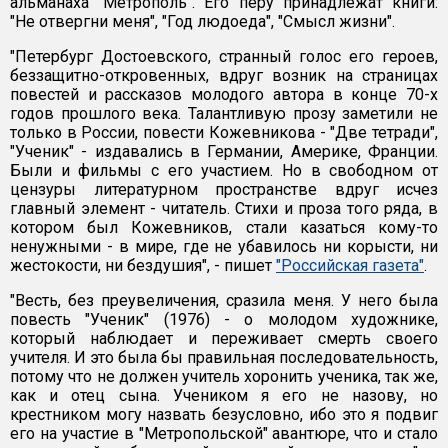
альманаха "Метрополь". Его перу принадлежат книги:
"Не отвергни меня", "Год людоеда", "Смысл жизни".
"Петербург Достоевского, странный голос его героев,
беззащитно-откровенных, вдруг возник на страницах
повестей и рассказов молодого автора в конце 70-х
годов прошлого века. Талантливую прозу заметили не
только в России, повести Кожевникова - "Две тетради",
"Ученик" - издавались в Германии, Америке, Франции.
Были и фильмы с его участием. Но в свободном от
цензуры литературном пространстве вдруг исчез
главный элемент - читатель. Стихи и проза того ряда, в
котором был Кожевников, стали казаться кому-то
ненужными - в мире, где не убавилось ни корысти, ни
жестокости, ни бездушия", - пишет
"Российская газета"
.
"Весть, без преувеличения, сразила меня. У него была
повесть "Ученик" (1976) - о молодом художнике,
который наблюдает и переживает смерть своего
учителя. И это была бы правильная последовательность,
потому что не должен учитель хоронить ученика, так же,
как и отец сына. Учеником я его не назову, но
крестником могу назвать безусловно, ибо это я подвиг
его на участие в "Метропольской" авантюре, что и стало