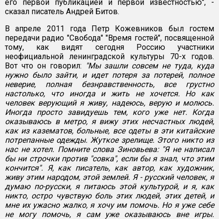
его первой публикацией и первой известностью", -
сказал писатель Андрей Битов.
В апреле 2011 года Петр Кожевников был гостем
передачи радио "Свобода" "Время гостей", посвященной
тому, как видят сегодня Россию участники
неофициальной ленинградской культуры 70-х годов.
Вот что он говорил:
"Мы зашли совсем не туда, куда
нужно было зайти, и идет потеря за потерей, полное
неверие, полная безнравственность, все грустно
настолько, что иногда и жить не хочется. Но как
человек верующий я живу, надеюсь, верую и молюсь.
Иногда просто завидуешь тем, кого уже нет. Когда
оказываюсь в метро, я вижу этих несчастных людей,
как из казематов, больные, все одеты в эти китайские
потрепанные одежды. Жуткое зрелище. Этого никто из
нас не хотел. Помните слова Зиновьева: "Я не написал
бы ни строчки против "совка", если бы я знал, что этим
кончится". Я, как писатель, как автор, как художник,
живу этим народом, этой землей. Я - русский человек, я
думаю по-русски, я питаюсь этой культурой, и я, как
никто, остро чувствую боль этих людей, этих детей, и
мне их ужасно жалко, я хочу им помочь. Но я уже себе
не могу помочь, я сам уже оказываюсь вне игры.