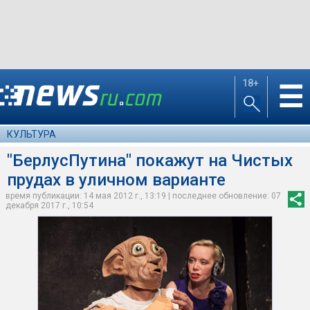
18+
☰
КУЛЬТУРА
"БерлусПутина" покажут на Чистых
прудах в уличном варианте
время публикации: 14 мая 2012 г., 13:19 | последнее обновление: 07
декабря 2017 г., 10:54