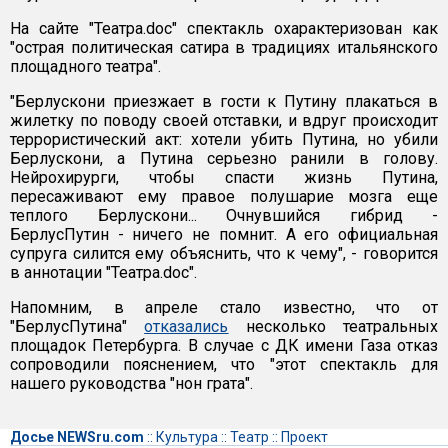
На сайте "Театра.doc" спектакль охарактеризован как
"острая политическая сатира в традициях итальянского
площадного театра".
"Берлускони приезжает в гости к Путину плакаться в
жилетку по поводу своей отставки, и вдруг происходит
террористический акт: хотели убить Путина, но убили
Берлускони, а Путина серьезно ранили в голову.
Нейрохирурги, чтобы спасти жизнь Путина,
пересаживают ему правое полушарие мозга еще
теплого Берлускони... Очнувшийся гибрид -
БерлусПутин - ничего не помнит. А его официальная
супруга силится ему объяснить, что к чему", - говорится
в аннотации "Театра.doc".
Напомним, в апреле стало известно, что от
"БерлусПутина"
отказались
несколько театральных
площадок Петербурга. В случае с ДК имени Газа отказ
сопроводили пояснением, что "этот спектакль для
нашего руководства "нон грата".
Досье NEWSru.com
::
Культура
::
Театр
::
Проект