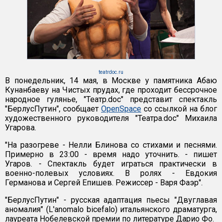
teatrdoc.ru
В понедельник, 14 мая, в Москве у памятника Абаю
Кунанбаеву на Чистых прудах, где проходит бессрочное
народное гулянье, "Театр.doc" представит спектакль
"БерлусПутин", сообщает
OpenSpace
со ссылкой на блог
художественного руководителя "Театра.doc" Михаила
Угарова.
"На разогреве - Нелли Блинова со стихами и песнями.
Примерно в 23:00 - время надо уточнить. - пишет
Угаров. - Спектакль будет играться практически в
военно-полевых условиях. В ролях - Евдокия
Германова и Сергей Епишев. Режиссер - Варя Фаэр".
"БерлусПутин" - русская адаптация пьесы "Двуглавая
аномалия" (L'anomalo bicefalo) итальянского драматурга,
лауреата Нобелевской премии по литературе Дарио Фо.