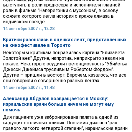
выступить в роли продюсера и исполнителя главной
роли в фильме "Наперегонки с муссоном", в основу
сюжета которого легла история о краже алмаза в
индийском поезде.
14 сентября 2007 г., 12:28
Критики разошлись в оценках лент, представленных
на кинофестивале в Торонто
Некоторым критикам понравилась картина "Елизавета:
Золотой век" Другие, напротив, неприкрыто зевали на
показе. Некоторые осудили претенциозность "Убийства
Джесси Джеймса трусливым Робертом Фордом".
Другие – пришли в восторг. Впрочем, казалось, что все
они говорили о совершенно разных лентах.
14 сентября 2007 г., 11:48
Александр Абдулов возвращается в Москву:
израильские врачи больше ничем не могут ему
помочь
Для пациента уже забронирована палата в одной из
ведущих столичных клиник. Поставив диагноз "рак
правого легкого четвертой степени", израильские врачи