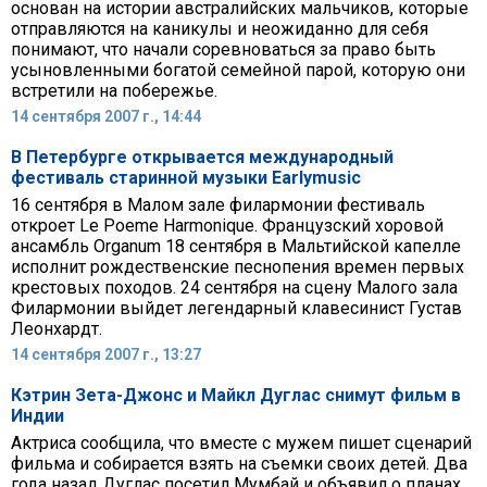
основан на истории австралийских мальчиков, которые
отправляются на каникулы и неожиданно для себя
понимают, что начали соревноваться за право быть
усыновленными богатой семейной парой, которую они
встретили на побережье.
14 сентября 2007 г., 14:44
В Петербурге открывается международный
фестиваль старинной музыки Earlymusic
16 сентября в Малом зале филармонии фестиваль
откроет Le Poeme Harmonique. Французский хоровой
ансамбль Organum 18 сентября в Мальтийской капелле
исполнит рождественские песнопения времен первых
крестовых походов. 24 сентября на сцену Малого зала
Филармонии выйдет легендарный клавесинист Густав
Леонхардт.
14 сентября 2007 г., 13:27
Кэтрин Зета-Джонс и Майкл Дуглас снимут фильм в
Индии
Актриса сообщила, что вместе с мужем пишет сценарий
фильма и собирается взять на съемки своих детей. Два
года назад Дуглас посетил Мумбай и объявил о планах