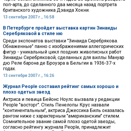
поп-арта, до сделанного два месяца назад портрета
британского художника Дэвида Хокни.
13 сентября 2007 г., 16:58
В Петербурге пройдет выставка картин Зинаиды
Серебряковой в стиле ню
Среди экспонатов выставки "Зинаида Серебрякова.
Обнаженные" панно с изображениями аллегорических
фигур - уникальный цикл поздних живописных работ
Зинаиды Серебряковой, сделанных для виллы Мануар
дю Реле барона де Броуэра в Бельгии в 1936-37-х
годах.
13 сентября 2007 г., 16:26
Журнал People составил рейтинг самых хорошо и
плохо одетых звезд
Актриса и певица Бейонс Ноулс вызвала у редакции
People "восторг". Стиль Пенелопы Крус назвали
"континентальным", актриса Джессика Биль оказалась
рангом ниже с характерным "американским" стилем.
Сомнительное звание самой плохо одетой звезды,
согласно рейтингу журнала People, принадлежит