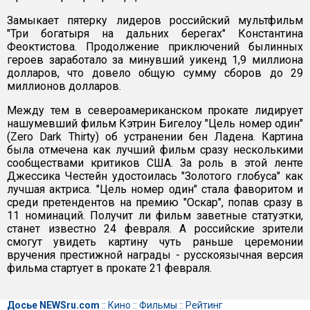
Замыкает пятерку лидеров российский мультфильм
"Три богатыря на дальних берегах" Константина
Феоктистова. Продолжение приключений былинных
героев заработало за минувший уикенд 1,9 миллиона
долларов, что довело общую сумму сборов до 29
миллионов долларов.
Между тем в североамериканском прокате лидирует
нашумевший фильм Кэтрин Бигелоу "Цель номер один"
(Zero Dark Thirty) об устранении бен Ладена. Картина
была отмечена как лучший фильм сразу несколькими
сообществами критиков США. За роль в этой ленте
Джессика Честейн удостоилась "Золотого глобуса" как
лучшая актриса. "Цель номер один" стала фаворитом и
среди претендентов на премию "Оскар", попав сразу в
11 номинаций. Получит ли фильм заветные статуэтки,
станет известно 24 февраля. А российские зрители
смогут увидеть картину чуть раньше церемонии
вручения престижной награды - русскоязычная версия
фильма стартует в прокате 21 февраля.
Досье NEWSru.com
::
Кино
::
Фильмы
::
Рейтинг