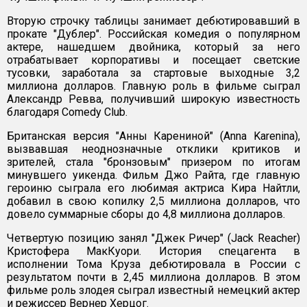
Вторую строчку таблицы занимает дебютировавший в
прокате "Дублер". Российская комедия о популярном
актере, нашедшем двойника, который за него
отрабатывает корпоративы и посещает светские
тусовки, заработала за стартовые выходные 3,2
миллиона долларов. Главную роль в фильме сыграл
Александр Ревва, получивший широкую известность
благодаря Comedy Club.
Британская версия "Анны Карениной" (Anna Karenina),
вызвавшая неоднозначные отклики критиков и
зрителей, стала "бронзовым" призером по итогам
минувшего уикенда. Фильм Джо Райта, где главную
героиню сыграла его любимая актриса Кира Найтли,
добавил в свою копилку 2,5 миллиона долларов, что
довело суммарные сборы до 4,8 миллиона долларов.
Четвертую позицию занял "Джек Ричер" (Jack Reacher)
Кристофера МакКуори. История спецагента в
исполнении Тома Круза дебютировала в России с
результатом почти в 2,45 миллиона долларов. В этом
фильме роль злодея сыграл известный немецкий актер
и режиссер Вернер Херцог.