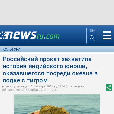
18+
☰
КУЛЬТУРА
Российский прокат захватила
история индийского юноши,
оказавшегося посреди океана в
лодке с тигром
время публикации: 15 января 2013 г., 09:52 | последнее
обновление: 07 декабря 2017 г., 10:54