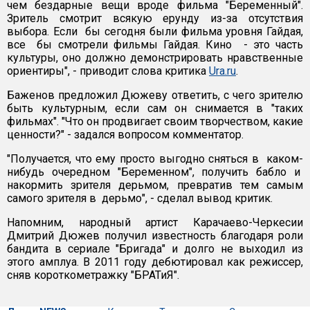
чем бездарные вещи вроде фильма "Беременный".
Зритель смотрит всякую ерунду из-за отсутствия
выбора. Если бы сегодня были фильма уровня Гайдая,
все бы смотрели фильмы Гайдая. Кино - это часть
культуры, оно должно демонстрировать нравственные
ориентиры", - приводит слова критика
Ura.ru
.
Баженов предложил Дюжеву ответить, с чего зрителю
быть культурным, если сам он снимается в "таких
фильмах". "Что он продвигает своим творчеством, какие
ценности?" - задался вопросом комментатор.
"Получается, что ему просто выгодно сняться в каком-
нибудь очередном "Беременном", получить бабло и
накормить зрителя дерьмом, превратив тем самым
самого зрителя в дерьмо", - сделал вывод критик.
Напомним, народный артист Карачаево-Черкесии
Дмитрий Дюжев получил известность благодаря роли
бандита в сериале "Бригада" и долго не выходил из
этого амплуа. В 2011 году дебютировал как режиссер,
сняв короткометражку "БРАТиЯ".