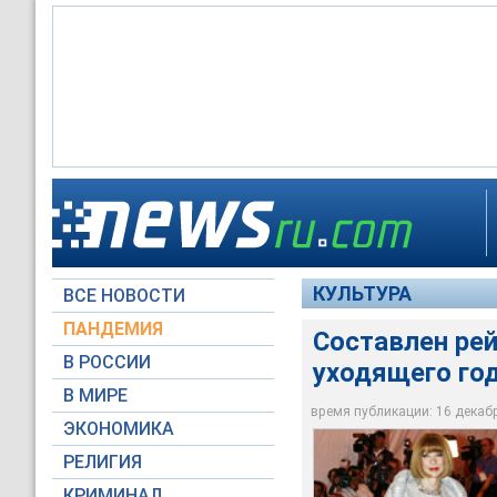
Самым ужасным нар
Анна Винтур от Кар
из мероприятий в м
КУЛЬТУРА
ВСЕ НОВОСТИ
Reuters
ПАНДЕМИЯ
Составлен ре
В РОССИИ
уходящего го
В МИРЕ
время публикации: 16 декабря
ЭКОНОМИКА
РЕЛИГИЯ
КРИМИНАЛ