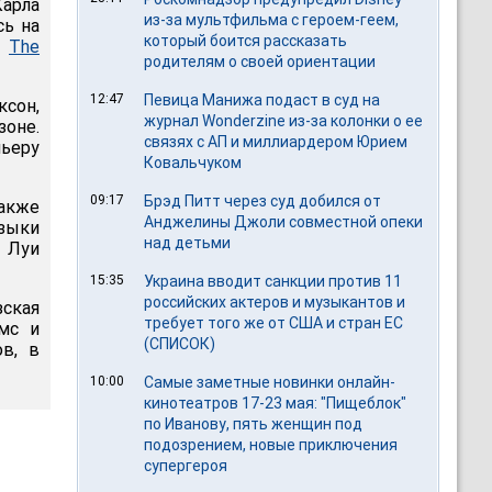
Карла
из-за мультфильма c героем-геем,
сь на
который боится рассказать
т
The
родителям о своей ориентации
12:47
Певица Манижа подаст в суд на
сон,
журнал Wonderzine из-за колонки о ее
зоне.
связях с АП и миллиардером Юрием
ьеру
Ковальчуком
09:17
Брэд Питт через суд добился от
также
Анджелины Джоли совместной опеки
узыки
над детьми
т Луи
15:35
Украина вводит санкции против 11
российских актеров и музыкантов и
ская
требует того же от США и стран ЕС
лмс и
(СПИСОК)
в, в
10:00
Самые заметные новинки онлайн-
кинотеатров 17-23 мая: "Пищеблок"
по Иванову, пять женщин под
подозрением, новые приключения
супергероя