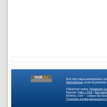
Все текстовые материалы са
International
, если не указано
Обратная связь:
Редакция са
Версии:
Palm / PDA
/
Без карт
NEWSru.com – самые быстры
Политика конфиденциальнос