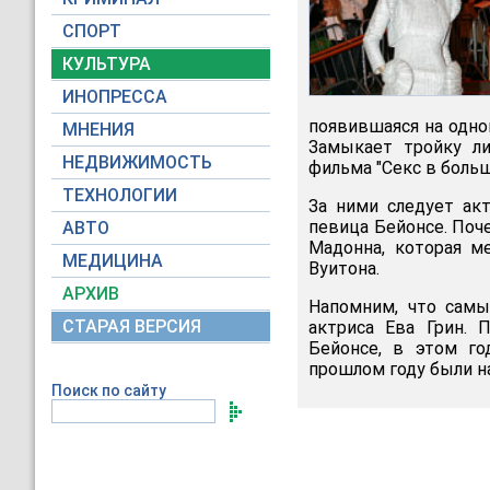
СПОРТ
КУЛЬТУРА
ИНОПРЕССА
появившаяся на одно
МНЕНИЯ
Замыкает тройку ли
НЕДВИЖИМОСТЬ
фильма "Секс в боль
ТЕХНОЛОГИИ
За ними следует ак
певица Бейонсе. Поч
АВТО
Мадонна, которая м
МЕДИЦИНА
Вуитона.
АРХИВ
Напомним, что сам
СТАРАЯ ВЕРСИЯ
актриса Ева Грин. 
Бейонсе, в этом го
прошлом году были н
Поиск по сайту