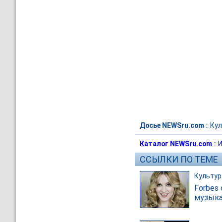
Досье NEWSru.com
::
Кул
Каталог NEWSru.com
::
И
ССЫЛКИ ПО ТЕМЕ
Культур
Forbes
музыка