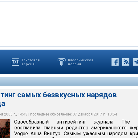
Текстовая
Классическая
версия
версия
ядом критики назвали серебряное футуристическое платье
ла Лагерфельда, в котором 59-летняя Винтур появилась на одном
ае этого года
йтинг самых безвкусных нарядов
да
 2008 г., 14:43 | последнее обновление: 07 декабря 2017 г., 10:54
Своеобразный антирейтинг журнала The 
возглавила главный редактор американского жу
Vogue Анна Винтур. Самым ужасным нарядом кри