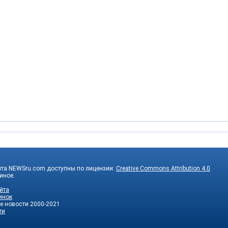
йта NEWSru.com доступны по лицензии:
Creative Commons Attribution 4.0
 иное.
йта
инок
е новости
2000-2021
ти