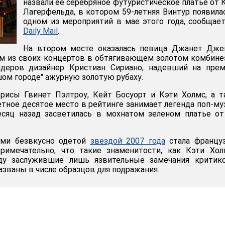
назвали ее серебряное футуристическое платье от 
Лагерфельда, в котором 59-летняя Винтур появила
одном из мероприятий в мае этого года, сообщае
Daily Mail
.
На втором месте оказалась певица Джанет Джек
м из своих концертов в обтягивающем золотом комбине
деров дизайнер Кристиан Сириано, надевший на прем
шом городе" ажурную золотую рубаху.
трисы Гвинет Пэлтроу, Кейт Босуорт и Кэти Холмс, а 
етное десятое место в рейтинге занимает легенда поп-м
есяц назад засветилась в мохнатом зеленом платье о
ыми безвкусно одетой
звездой 2007 года
стала француз
Примечательно, что такие знаменитости, как Кэти Хо
ду заслужившие лишь язвительные замечания критико
азваны в числе образцов для подражания.