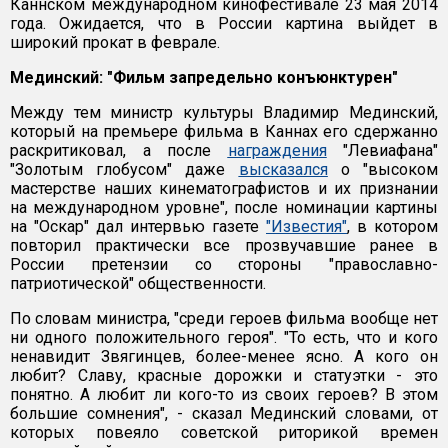
Каннском международном кинофестивале 23 мая 2014
года. Ожидается, что в России картина выйдет в
широкий прокат в феврале.
Мединский: "Фильм запредельно конъюнктурен"
Между тем министр культуры Владимир Мединский,
который на премьере фильма в Каннах его сдержанно
раскритиковал, а после
награждения
"Левиафана"
"Золотым глобусом" даже
высказался
о "высоком
мастерстве наших кинематографистов и их признании
на международном уровне", после номинации картины
на "Оскар" дал интервью газете
"Известия"
, в котором
повторил практически все прозвучавшие ранее в
России претензии со стороны "православно-
патриотической" общественности.
По словам министра, "среди героев фильма вообще нет
ни одного положительного героя". "То есть, что и кого
ненавидит Звягинцев, более-менее ясно. А кого он
любит? Славу, красные дорожки и статуэтки - это
понятно. А любит ли кого-то из своих героев? В этом
большие сомнения", - сказал Мединский словами, от
которых повеяло советской риторикой времен