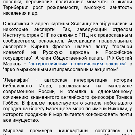
поселка, перечислив позитивные моменты в жизни
Териберки: рост рождаемости, высокую занятость
населения и др.
С критикой в адрес картины Звягинцева обрушились и
некоторые эксперты. Так, заведующий отделом
Института стран СНГ по связям с РПЦ и с православным
сообществом, основатель Ассоциации православных
экспертов Кирилл Фролов назвал ленту "поганой
клеветой на Русскую церковь и Российское
государство". А член Общественной палаты РФ Сергей
Марков -
"антироссийским политическим заказом"
с
"ярко выраженным антиправославным акцентом".
"Левиафан" - авторская интерпретация истории
библейского Иова, рассказанная на материале
современной России, и отсылка к одноименному
сочинению знаменитого английского философа Томаса
Гоббса. В фильме повествуется о жителе небольшого
городка на берегу Баренцева моря по имени Николай, у
которого продажный мэр пытается конфисковать почти
все имущество.
Мировая премьера кинокартины состоялась на