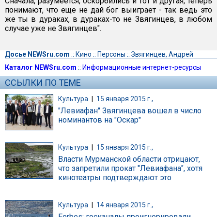
Сначала, разумеется, оскорбились и тот и другая, теперь
понимают, что еще не дай бог выиграет - так ведь это
же ты в дураках, в дураках-то не Звягинцев, в любом
случае уже не Звягинцев".
Досье NEWSru.com
::
Кино
::
Персоны
::
Звягинцев, Андрей
Каталог NEWSru.com
::
Информационные интернет-ресурсы
ССЫЛКИ ПО ТЕМЕ
Культура
|
15 января 2015 г.,
"Левиафан" Звягинцева вошел в число
номинантов на "Оскар"
Культура
|
15 января 2015 г.,
Власти Мурманской области отрицают,
что запретили прокат "Левиафана", хотя
кинотеатры подтверждают это
Культура
|
14 января 2015 г.,
Forbes: госканалы проигнорировали