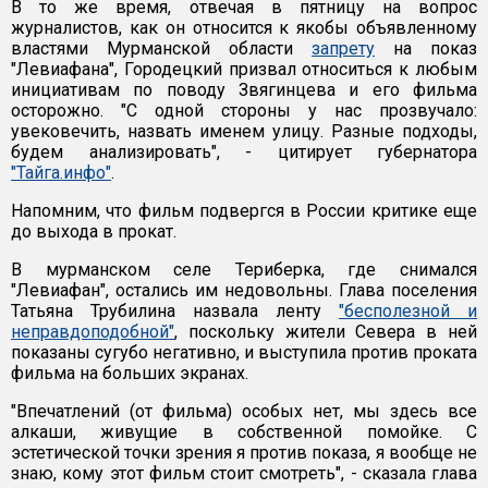
В то же время, отвечая в пятницу на вопрос
журналистов, как он относится к якобы объявленному
властями Мурманской области
запрету
на показ
"Левиафана", Городецкий призвал относиться к любым
инициативам по поводу Звягинцева и его фильма
осторожно. "С одной стороны у нас прозвучало:
увековечить, назвать именем улицу. Разные подходы,
будем анализировать", - цитирует губернатора
"Тайга.инфо"
.
Напомним, что фильм подвергся в России критике еще
до выхода в прокат.
В мурманском селе Териберка, где снимался
"Левиафан", остались им недовольны. Глава поселения
Татьяна Трубилина назвала ленту
"бесполезной и
неправдоподобной"
, поскольку жители Севера в ней
показаны сугубо негативно, и выступила против проката
фильма на больших экранах.
"Впечатлений (от фильма) особых нет, мы здесь все
алкаши, живущие в собственной помойке. С
эстетической точки зрения я против показа, я вообще не
знаю, кому этот фильм стоит смотреть", - сказала глава