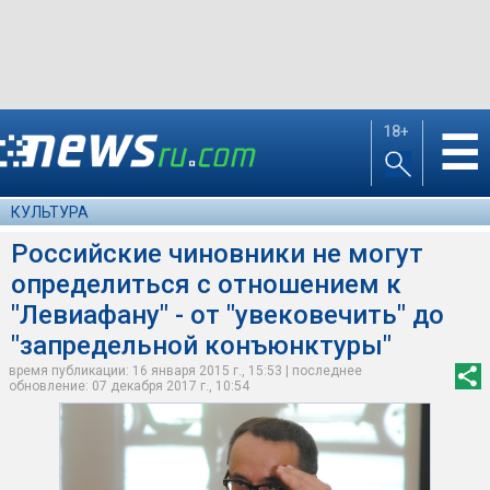
18+
☰
КУЛЬТУРА
Российские чиновники не могут
определиться с отношением к
"Левиафану" - от "увековечить" до
"запредельной конъюнктуры"
время публикации: 16 января 2015 г., 15:53 | последнее
обновление: 07 декабря 2017 г., 10:54