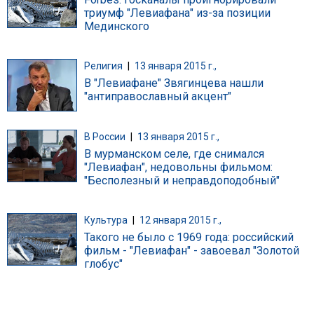
триумф "Левиафана" из-за позиции
Мединского
Религия
|
13 января 2015 г.,
В "Левиафане" Звягинцева нашли
"антиправославный акцент"
В России
|
13 января 2015 г.,
В мурманском селе, где снимался
"Левиафан", недовольны фильмом:
"Бесполезный и неправдоподобный"
Культура
|
12 января 2015 г.,
Такого не было с 1969 года: российский
фильм - "Левиафан" - завоевал "Золотой
глобус"