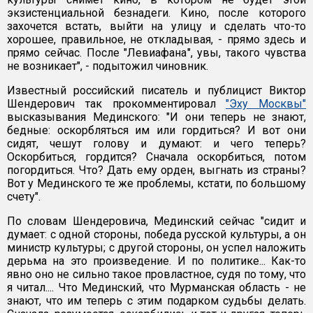
экзистенциальной безнадеги. Кино, после которого
захочется встать, выйти на улицу и сделать что-то
хорошее, правильное, не откладывая, - прямо здесь и
прямо сейчас. После "Левиафана", увы, такого чувства
не возникает", - подытожил чиновник.
Известный российский писатель и публицист Виктор
Шендерович так прокомментировал
"Эху Москвы"
высказывания Мединского: "И они теперь не знают,
бедные: оскорбляться им или гордиться? И вот они
сидят, чешут голову и думают: и чего теперь?
Оскорбиться, гордится? Сначала оскорбиться, потом
погордиться. Что? Дать ему орден, выгнать из страны?
Вот у Мединского те же проблемы, кстати, по большому
счету".
По словам Шендеровича, Мединский сейчас "сидит и
думает: с одной стороны, победа русской культуры, а он
министр культуры; с другой стороны, он успел наложить
дерьма на это произведение. И по политике... Как-то
явно оно не сильно такое провластное, судя по тому, что
я читал.... Что Мединский, что Мурманская область - не
знают, что им теперь с этим подарком судьбы делать.