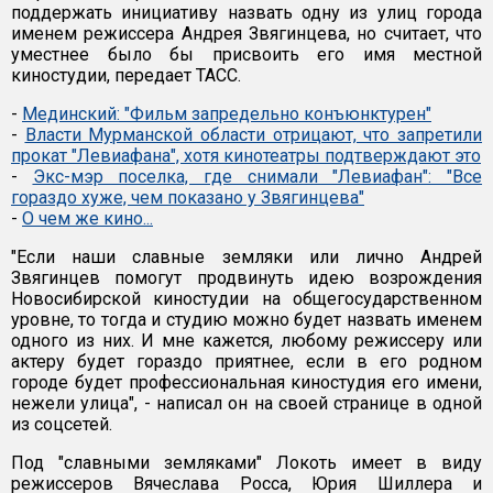
поддержать инициативу назвать одну из улиц города
именем режиссера Андрея Звягинцева, но считает, что
уместнее было бы присвоить его имя местной
киностудии, передает ТАСС.
-
Мединский: "Фильм запредельно конъюнктурен"
-
Власти Мурманской области отрицают, что запретили
прокат "Левиафана", хотя кинотеатры подтверждают это
-
Экс-мэр поселка, где снимали "Левиафан": "Все
гораздо хуже, чем показано у Звягинцева"
-
О чем же кино...
"Если наши славные земляки или лично Андрей
Звягинцев помогут продвинуть идею возрождения
Новосибирской киностудии на общегосударственном
уровне, то тогда и студию можно будет назвать именем
одного из них. И мне кажется, любому режиссеру или
актеру будет гораздо приятнее, если в его родном
городе будет профессиональная киностудия его имени,
нежели улица", - написал он на своей странице в одной
из соцсетей.
Под "славными земляками" Локоть имеет в виду
режиссеров Вячеслава Росса, Юрия Шиллера и