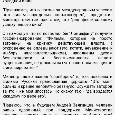
холодной войны.
"Признаемся, что в погоне за международным успехом
этот фильм запредельно конъюнктурен", - продолжил
министр, отметив при этом, что "рад фестивальному
успеху нашего кино".
Он намекнул, что не позволил бы "Левиафану" получить
госфинансирование: "Фильмы, которые не просто
заточены на критику действующей власти, а
откровенно ее оплевывают (это, кстати, неуважение к
выбору налогоплательщиков), наполнены духом
безысходности и бессмысленности нашего
существования, не должны за счет налогоплательщиков
финансироваться".
Министр также назвал "перебором" то, как показана в
фильме Русская православная церковь: "Это меня
сильно и крайне неприятно резануло. Осуждать авторов
за это - не моя ипостась. Но скажу так - "да воздастся
каждому по вере его".
"Надеюсь, что в будущем Андрей Звягинцев, человек
очень одаренный, при поддержке Министерства
культуры снимет кино, в котором не будет этой