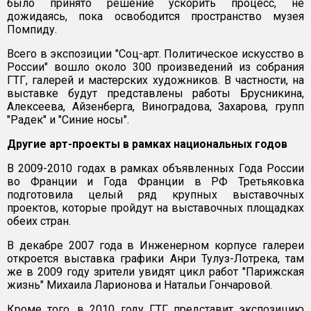
было принято решение ускорить процесс, не
дожидаясь, пока освободится пространство музея
Помпиду.
Всего в экспозиции "Соц-арт. Политическое искусство в
России" вошло около 300 произведений из собрания
ГТГ, галерей и мастерских художников. В частности, на
выставке будут представлены работы Брусникина,
Алексеева, Айзенберга, Виноградова, Захарова, групп
"Радек" и "Синие носы".
Другие арт-проекты в рамках национальных годов
В 2009-2010 годах в рамках объявленных Года России
во Франции и Года Франции в РФ Третьяковка
подготовила целый ряд крупных выставочных
проектов, которые пройдут на выставочных площадках
обеих стран.
В декабре 2007 года в Инженерном корпусе галереи
откроется выставка графики Анри Тулуз-Лотрека, там
же в 2009 году зрители увидят цикл работ "Парижская
жизнь" Михаила Ларионова и Натальи Гончаровой.
Кроме того, в 2010 году ГТГ представит экспозицию