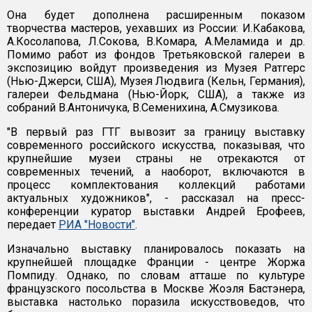
Она будет дополнена расширенным показом
творчества мастеров, уехавших из России: И.Кабакова,
А.Косолапова, Л.Сокова, В.Комара, А.Меламида и др.
Помимо работ из фондов Третьяковской галереи в
экспозицию войдут произведения из Музея Ратгерс
(Нью-Джерси, США), Музея Людвига (Кельн, Германия),
галереи Фельдмана (Нью-Йорк, США), а также из
собраний В.Антоничука, В.Семенихина, А.Смузикова.
"В первый раз ГТГ вывозит за границу выставку
современного российского искусства, показывая, что
крупнейшие музеи страны не отрекаются от
современных течений, а наоборот, включаются в
процесс комплектования коллекций работами
актуальных художников", - рассказал на пресс-
конференции куратор выставки Андрей Ерофеев,
передает
РИА "Новости"
.
Изначально выставку планировалось показать на
крупнейшей площадке Франции - центре Жоржа
Помпиду. Однако, по словам атташе по культуре
французского посольства в Москве Жоэля Бастэнера,
выставка настолько поразила искусствоведов, что