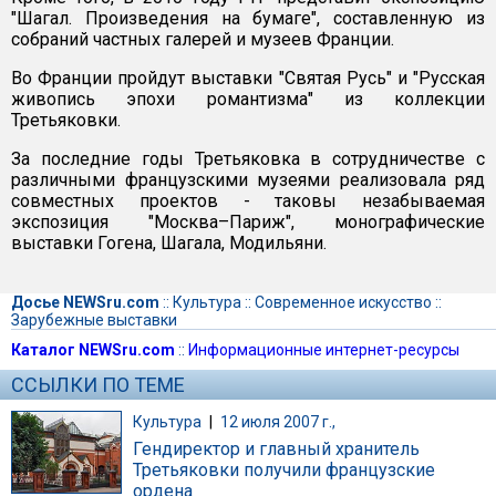
"Шагал. Произведения на бумаге", составленную из
собраний частных галерей и музеев Франции.
Во Франции пройдут выставки "Святая Русь" и "Русская
живопись эпохи романтизма" из коллекции
Третьяковки.
За последние годы Третьяковка в сотрудничестве с
различными французскими музеями реализовала ряд
совместных проектов - таковы незабываемая
экспозиция "Москва–Париж", монографические
выставки Гогена, Шагала, Модильяни.
Досье NEWSru.com
::
Культура
::
Современное искусство
::
Зарубежные выставки
Каталог NEWSru.com
::
Информационные интернет-ресурсы
ССЫЛКИ ПО ТЕМЕ
Культура
|
12 июля 2007 г.,
Гендиректор и главный хранитель
Третьяковки получили французские
ордена