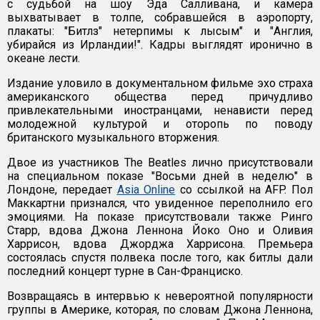
с судьбой на шоу Эда Салливана, и камера
выхватывает в толпе, собравшейся в аэропорту,
плакаты: "Битлз" нетерпимы к лысым" и "Англия,
убирайся из Ирландии!". Кадры выглядят иронично в
океане лести.
Издание уловило в документальном фильме эхо страха
американского общества перед причудливо
привлекательными иностранцами, ненависти перед
молодежной культурой и оторопь по поводу
британского музыкального вторжения.
Двое из участников The Beatles лично присутствовали
на специальном показе "Восьми дней в неделю" в
Лондоне, передает
Asia Online
со ссылкой на AFP. Пол
Маккартни признался, что увиденное переполнило его
эмоциями. На показе присутствовали также Ринго
Старр, вдова Джона Леннона Йоко Оно и Оливия
Харрисон, вдова Джорджа Харрисона. Премьера
состоялась спустя полвека после того, как битлы дали
последний концерт турне в Сан-Франциско.
Возвращаясь в интервью к невероятной популярности
группы в Америке, которая, по словам Джона Леннона,