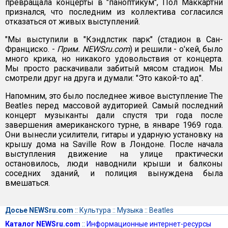
превращала концерты в "паноптикум", Пол Маккартни
признался, что последним из коллектива согласился
отказаться от живых выступлений.
"Мы выступили в "Кэндлстик парк" (стадион в Сан-
Франциско. -
Прим. NEWSru.com
) и решили - о'кей, было
много крика, но никакого удовольствия от концерта.
Мы просто раскачивали забитый мясом стадион. Мы
смотрели друг на друга и думали: "Это какой-то ад".
Напомним, это было последнее живое выступление The
Beatles перед массовой аудиторией. Самый последний
концерт музыканты дали спустя три года после
завершения американского турне, в январе 1969 года.
Они вынесли усилители, гитары и ударную установку на
крышу дома на Saville Row в Лондоне. После начала
выступления движение на улице практически
остановилось, люди наводнили крыши и балконы
соседних зданий, и полиция вынуждена была
вмешаться.
Досье NEWSru.com
::
Культура
::
Музыка
::
Beatles
Каталог NEWSru.com
::
Информационные интернет-ресурсы