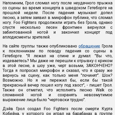
Напомним, Грол сломал ногу после неудачного прыжка
со сцены во время концерта в шведском Гетеборге на
прошлой неделе. После падения музыкант допел
песню, а затем заявил в микрофон публике, что сломал
ногу. Foo Fighters продолжили играть без Грола, однако
спустя несколько песен фронтмен вернулся с
забинтованной ногой и закончил концерт под
аплодисменты зрителей.
На сайте группы также опубликовано
обращение
Грола
к поклонникам по поводу падения со сцены в
Гетеборге. "Я лежал на спине и думал: "Вы что,
издеваетесь? Мы даже не перешли к отрывку с криком
в этой песне, а шоу уже, черт возьми, ЗАКОНЧЕНО?
Тогда я попросил микрофон и сказал, что я сразу же
вернусь на сцену, как только меня "починят". Шок?
Возможно. Но я не пережил бы, если бы такой
прекрасный вечер пошел коту под хвост", - пишет Грол.
Также он отметил, что исполнять песню Walk со
сломанной ногой и сохранять невозмутимое
выражение лица было "чертовски трудно".
Дэйв Грол создал Foo Fighters после смерти Курта
Кобейна, у которого он играл на барабанах в группе