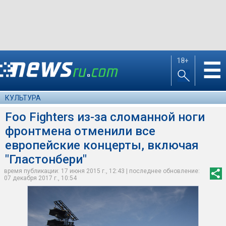
18+
☰
КУЛЬТУРА
Foo Fighters из-за сломанной ноги
фронтмена отменили все
европейские концерты, включая
"Гластонбери"
время публикации: 17 июня 2015 г., 12:43 | последнее обновление:
07 декабря 2017 г., 10:54