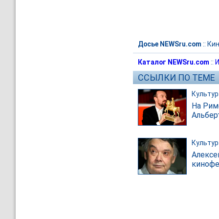
Досье NEWSru.com
::
Ки
Каталог NEWSru.com
::
И
ССЫЛКИ ПО ТЕМЕ
Культур
На Рим
Альбер
Культур
Алексе
кинофе