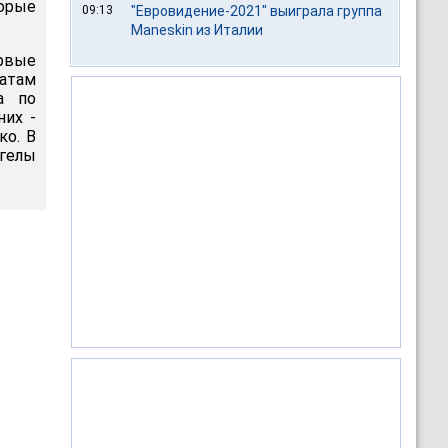
орые
09:13
"Евровидение-2021" выиграла группа
Maneskin из Италии
ервые
атам
а по
них -
ко. В
гелы