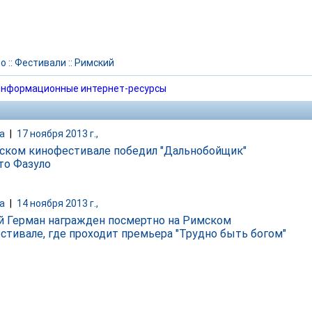
но
::
Фестивали
::
Римский
нформационные интернет-ресурсы
а
|
17 ноября 2013 г.,
ском кинофестивале победил "Дальнобойщик"
то Фазуло
а
|
14 ноября 2013 г.,
й Герман награжден посмертно на Римском
стивале, где проходит премьера "Трудно быть богом"