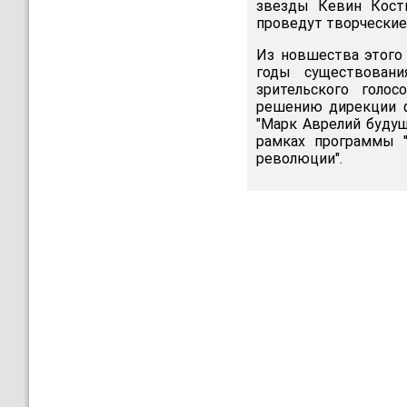
звезды Кевин Костн
проведут творческие 
Из новшества этого 
годы существовани
зрительского голо
решению дирекции ф
"Марк Аврелий будущ
рамках программы "
революции".