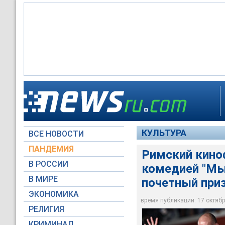
Комедия итальянск
Opera) открыла в ч
КУЛЬТУРА
ВСЕ НОВОСТИ
Global Look Press
ПАНДЕМИЯ
Римский кино
В РОССИИ
комедией "Мы
В МИРЕ
почетный при
ЭКОНОМИКА
время публикации: 17 октября
РЕЛИГИЯ
КРИМИНАЛ