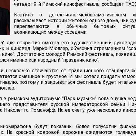
четверг 9-й Римский кинофестиваль, сообщает ТАСС
Картина в детективно-мелодраматическом ж
рассказывает истории жителей одного дома, чьи с
переплетаются в обычных бытовых ситуац
возникающих между соседями.
ра" для открытия смотра его художественный руководи
ик и киновед Марко Мюллер, объяснил стремлением "со
 кино". Достаточно молодой Римский фестиваль, появив
ался именно как народный "праздник кино".
и несколько отличаются от традиционного стандарта ж
четается смешное и грустное. И мы хотели придать атмо
тивалю, поэтому и закрываться фестиваль будет италья
Мюллер.
 в римском аудиториуме "Парк музыки" вела внучка не
шего представителя русской императорской семьи Ник
 Николетта Романофф. На ее счету уже несколько кино
киномарафона будут показаны более полусотни фильм
х. На красной ковровой дорожке ожидаются голливуд