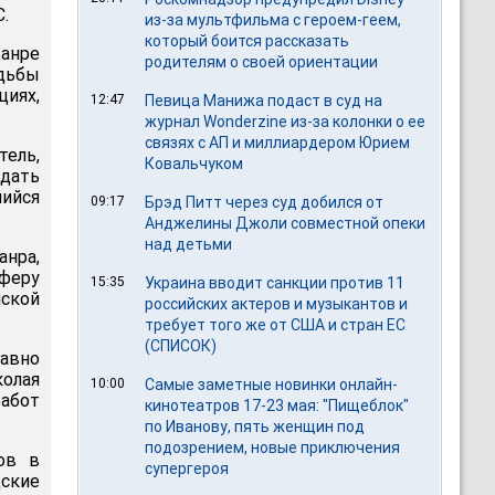
.
из-за мультфильма c героем-геем,
который боится рассказать
анре
родителям о своей ориентации
удьбы
иях,
12:47
Певица Манижа подаст в суд на
журнал Wonderzine из-за колонки о ее
связях с АП и миллиардером Юрием
тель,
Ковальчуком
здать
шийся
09:17
Брэд Питт через суд добился от
Анджелины Джоли совместной опеки
над детьми
анра,
сферу
15:35
Украина вводит санкции против 11
нской
российских актеров и музыкантов и
требует того же от США и стран ЕС
(СПИСОК)
давно
олая
10:00
Самые заметные новинки онлайн-
работ
кинотеатров 17-23 мая: "Пищеблок"
по Иванову, пять женщин под
подозрением, новые приключения
ов в
супергероя
ские