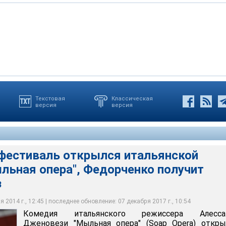
Текстовая
Классическая
версия
версия
ого режиссера Алессандро Дженовези "Мыльная опера" (Soap
етверг 9-й Римский кинофестиваль
фестиваль открылся итальянской
льная опера", Федорченко получит
з
 2014 г., 12:45 | последнее обновление: 07 декабря 2017 г., 10:54
Комедия итальянского режиссера Алесса
Дженовези "Мыльная опера" (Soap Opera) откры