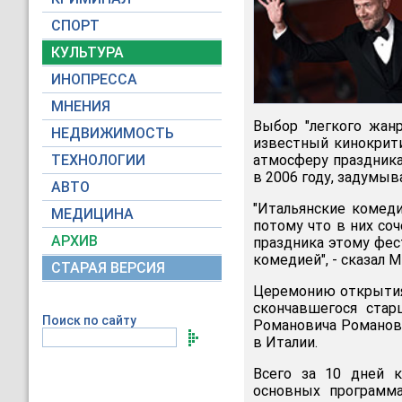
СПОРТ
КУЛЬТУРА
ИНОПРЕССА
МНЕНИЯ
Выбор "легкого жан
НЕДВИЖИМОСТЬ
известный кинокрит
ТЕХНОЛОГИИ
атмосферу праздника
в 2006 году, задумыв
АВТО
"Итальянские комеди
МЕДИЦИНА
потому что в них со
АРХИВ
праздника этому фес
комедией", - сказал 
СТАРАЯ ВЕРСИЯ
Церемонию открытия
скончавшегося стар
Поиск по сайту
Романовича Романова
в Италии.
Всего за 10 дней 
основных программа