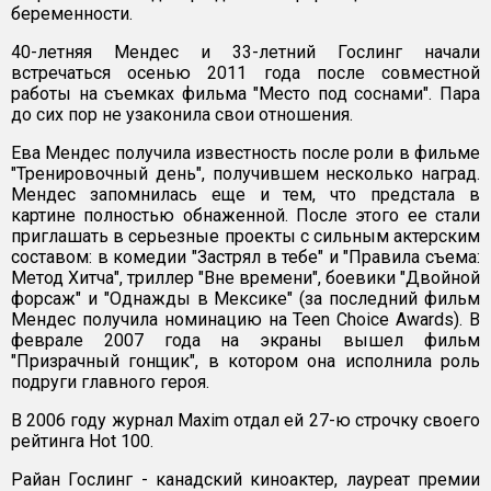
беременности.
40-летняя Мендес и 33-летний Гослинг начали
встречаться осенью 2011 года после совместной
работы на съемках фильма "Место под соснами". Пара
до сих пор не узаконила свои отношения.
Ева Мендес получила известность после роли в фильме
"Тренировочный день", получившем несколько наград.
Мендес запомнилась еще и тем, что предстала в
картине полностью обнаженной. После этого ее стали
приглашать в серьезные проекты с сильным актерским
составом: в комедии "Застрял в тебе" и "Правила съема:
Метод Хитча", триллер "Вне времени", боевики "Двойной
форсаж" и "Однажды в Мексике" (за последний фильм
Мендес получила номинацию на Teen Choice Awards). В
феврале 2007 года на экраны вышел фильм
"Призрачный гонщик", в котором она исполнила роль
подруги главного героя.
В 2006 году журнал Maxim отдал ей 27-ю строчку своего
рейтинга Hot 100.
Райан Гослинг - канадский киноактер, лауреат премии