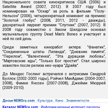
Национального совета кинокритиков США (2006) и
Satellite Award (2007, 2012). В 2007 году был
номинирован на "Оскар" за роль в фильме "Полу-
Нельсон" (2006), четырехкратный номинант на премию
"Золотой глобус" (2008, 2011, 2012 - дважды),
двукратный лауреат премии "Спутник" (2007, 2012). В
2008 году совместно с Заком Шилдсом основал
музыкальную группу Dead Man's Bones и участвует в
ней по сей день.
Среди заметных киноработ актера: "Фанатик",
"Соединенные штаты Лиланда", "Дневник памяти",
"Перелом", "Валентинка", "Эта дурацкая любовь",
"Мартовские иды", "Только Бог простит". Стал широко
известен после релиза нео-нуара "Драйв".
До Мендес Гослинг встречался с актрисами Сандрой
Буллок (2002-2003 годы), Рэйчел МакАдамс (2004-2007,
2008), Фамке Янссен (2007-2008), Джейми Мюррей
(2009-2010).
Досье NEWSru.com
::
Культура
::
Кино
::
Знаменитости
Каталог NEWSru.com
::
Информационные интернет-ресурсы