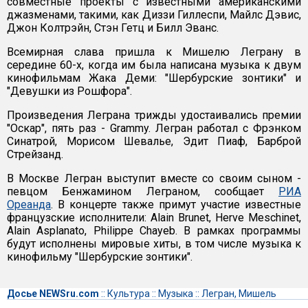
совместные проекты с известными американскими
джазменами, такими, как Диззи Гиллеспи, Майлс Дэвис,
Джон Колтрэйн, Стэн Гетц и Билл Эванс.
Всемирная слава пришла к Мишелю Леграну в
середине 60-х, когда им была написана музыка к двум
кинофильмам Жака Деми: "Шербурские зонтики" и
"Девушки из Рошфора".
Произведения Леграна трижды удостаивались премии
"Оскар", пять раз - Grammy. Легран работал с Фрэнком
Синатрой, Морисом Шевалье, Эдит Пиаф, Барброй
Стрейзанд.
В Москве Легран выступит вместе со своим сыном -
певцом Бенжамином Леграном, сообщает
РИА
Ореанда
. В концерте также примут участие известные
французские исполнители: Alain Brunet, Herve Meschinet,
Alain Asplanato, Philippe Chayeb. В рамках программы
будут исполнены мировые хиты, в том числе музыка к
кинофильму "Шербурские зонтики".
Досье NEWSru.com
::
Культура
::
Музыка
::
Легран, Мишель