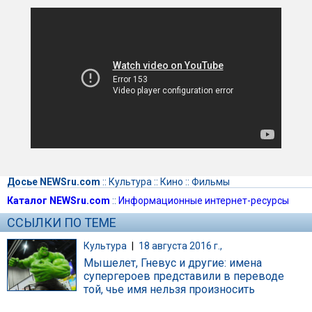
Досье NEWSru.com
::
Культура
::
Кино
::
Фильмы
Каталог NEWSru.com
::
Информационные интернет-ресурсы
ССЫЛКИ ПО ТЕМЕ
Культура
|
18 августа 2016 г.,
Мышелет, Гневус и другие: имена
супергероев представили в переводе
той, чье имя нельзя произносить