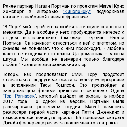
Ранее партнер Натали Портман по проектам Marvel Крис
Хемсворт в интервью
"Кинопоиску"
подчеркивал
важность любовной линии в франшизе.
"В "Торе" мой герой из-за любви к женщине полностью
меняется. Да и вообще у него пробуждается интерес к
людям исключительно благодаря героине Натали
Портман! Он начинает относиться к ней с пиететом, но
сначала не понимает, что с ним происходит, - любовь
как-то не входила в его планы. Да, романтика - важная
штука. Мы вообще не вымерли только благодаря
любви!" - заявлял австралийский актер.
Теперь, как предполагают СМИ, Тору предстоит
отказаться от подруги-человека в пользу супергероини
в исполнении Тесы Томпсон. Это произойдет в
завершающем фильме трилогии о сыновьях Одина
"Тор: Рагнарек"
, который выйдет на экраны в ноябре
2017 года. По одной из версий, Портман была
разочарована решением студии Marvel заменить
режиссера первой части картины Патти Дженкинс и
намеревалась покинуть проект. Ей пришлось сыграть
Джейн Фостер еще раз из-за подписанного контракта.