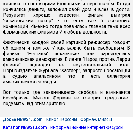
клинике с настоящими больными и персоналом. Когда
кончились деньги, заложил свой дом и влез в долги.
Результат хорошо известен: фильм выиграл
"оскаровский покер" - то есть все 5 основных
номинаций. Именно тогда появилась главная тема всех
формановских фильмов √ любовь вольности.
Фактически каждой своей картиной режиссер говорит
об одном и том же √ как важно быть свободным. В
фильме "Регтайм" показывает как зарождалась
американская демократия. В ленте "Народ против Ларри
Флинта" подводит ее неутешительный итог.
Порноиздатель журнала "Хастлер", запросто бросающий
в судью апельсином, это и есть аллегория
американской свободы.
Вот только где заканчивается свобода и начинается
безобразие, Милош Форман не говорит, предлагает
подумать над этим зрителю.
Досье NEWSru.com
::
Кино
::
Персоны
::
Форман, Милош
Каталог NEWSru.com
::
Информационные интернет-ресурсы