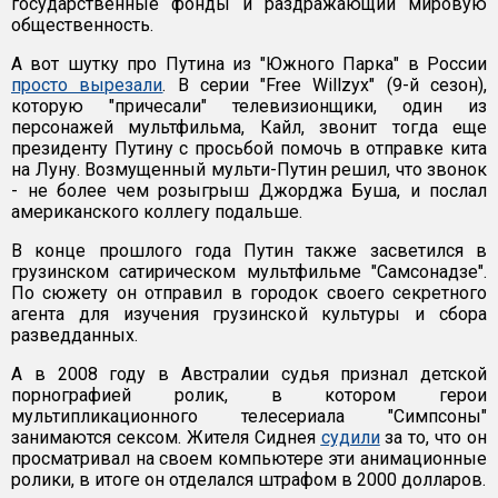
государственные фонды и раздражающий мировую
общественность.
А вот шутку про Путина из "Южного Парка" в России
просто вырезали
. В серии "Free Willzyx" (9-й сезон),
которую "причесали" телевизионщики, один из
персонажей мультфильма, Кайл, звонит тогда еще
президенту Путину с просьбой помочь в отправке кита
на Луну. Возмущенный мульти-Путин решил, что звонок
- не более чем розыгрыш Джорджа Буша, и послал
американского коллегу подальше.
В конце прошлого года Путин также засветился в
грузинском сатирическом мультфильме "Самсонадзе".
По сюжету он отправил в городок своего секретного
агента для изучения грузинской культуры и сбора
разведданных.
А в 2008 году в Австралии судья признал детской
порнографией ролик, в котором герои
мультипликационного телесериала "Симпсоны"
занимаются сексом. Жителя Сиднея
судили
за то, что он
просматривал на своем компьютере эти анимационные
ролики, в итоге он отделался штрафом в 2000 долларов.