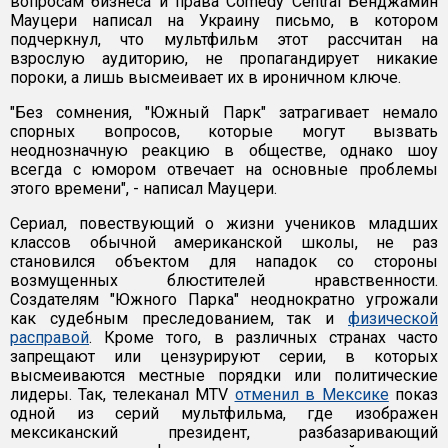
вопросам бизнеса и права Comedy Central Бенджамин
Мауцери написал на Украину письмо, в котором
подчеркнул, что мультфильм этот рассчитан на
взрослую аудиторию, не пропагандирует никакие
пороки, а лишь высмеивает их в ироничном ключе.
"Без сомнения, "Южный Парк" затрагивает немало
спорных вопросов, которые могут вызвать
неоднозначную реакцию в обществе, однако шоу
всегда с юмором отвечает на основные проблемы
этого времени", - написал Мауцери.
Сериал, повествующий о жизни учеников младших
классов обычной американской школы, не раз
становился объектом для нападок со стороны
возмущенных блюстителей нравственности.
Создателям "Южного Парка" неоднократно угрожали
как судебным преследованием, так и
физической
расправой
. Кроме того, в различных странах часто
запрещают или цензурируют серии, в которых
высмеиваются местные порядки или политические
лидеры. Так, телеканал MTV
отменил в Мексике
показ
одной из серий мультфильма, где изображен
мексиканский президент, разбазаривающий