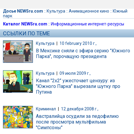
Досье NEWSru.com
::
Культура
::
Анимационное кино
::
Южный
парк
Каталог NEWSru.com
::
Информационные интернет-ресурсы
ССЫЛКИ ПО ТЕМЕ
Культура
|
10 february 2010 г.,
В Мексике сняли с эфира серию "Южного
Парка", порочащую президента
Культура
|
09 июля 2009 г.,
Канал "2x2" ужесточает цензуру: из
"Южного Парка" вырезали шутку про
Путина
Криминал
|
12 декабря 2008 г.,
Австралийца осудили за педофилию
после просмотра мультфильма
"Симпсоны"