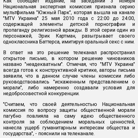
Как сообщает издание, на заседании 3 ноября
Национальная экспертная комиссия признала серию
мультфильма "Южный Парк", которая вышла на канале
"MTV Украина" 25 мая 2010 года с 22:00 до 24:00,
содержащей элементы детской порнографии и
пропаганду религиозной вражды. В этой серии один из
персонажей, Эрик Картман, разыгрывает своего
одноклассника Баттерса, имитируя оральный секс с ним.
В ответ на это решение телеканал распространил
открытое письмо, в котором решение чиновников
названо "неадекватным". Отмечая, что "MTV Украина"
всегда готов к конструктивной критике, авторы письма
заявили, что в данном случае члены комиссии либо
руководствовались "искаженным представлением о
морали", либо намеренно создавали условия для
недобросовестной конкуренции.
"Считаем, что своей деятельностью Национальная
комиссия по вопросу защиты общественной морали
пагубно повлияла на саму идею общественного
контроля за соблюдением моральных ценностей,
нанесла ущерб гуманитарным интересам общества и
государства", - пояснили на телеканале.