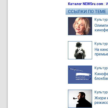
Каталог NEWSru.com
::
И
ССЫЛКИ ПО ТЕМЕ
Культур
Олимпи
кинофе
Культур
На кин
премье
Культур
Кинофе
блокба
Культур
Жюри к
режисс