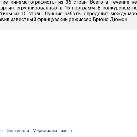
тие кинематографисты из 36 стран. Всего в течение н
картин, сгруппированных в 16 программ. В конкурсном п
ртины из 15 стран. Лучшие работы определит междунар
авил известный французский режиссер Брюно Дюмон.
но
::
Фестивали
::
Меридианы Тихого