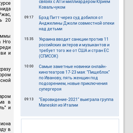
связях с АП и миллиардером Юрием
курсе
Ковальчуком
онида
Ужас,
09:17
Брэд Питт через суд добился от
ь 20
Анджелины Джоли совместной опеки
над детьми
раммы
15:35
Украина вводит санкции против 11
а Нго
российских актеров и музыкантов и
среди
требует того же от США и стран ЕС
бви и
(СПИСОК)
10:00
Самые заметные новинки онлайн-
сразу
кинотеатров 17-23 мая: "Пищеблок"
ором
по Иванову, пять женщин под
сной
подозрением, новые приключения
супергероя
аром
09:13
"Евровидение-2021" выиграла группа
ма в
Maneskin из Италии
ль" и
иона
оду в