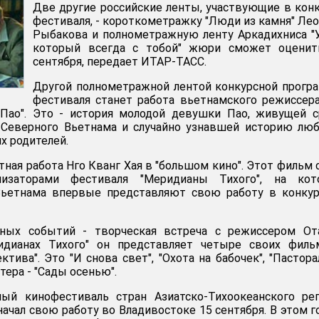
Две другие российские ленты, участвующие в кон
фестиваля, - короткометражку "Люди из камня" Ле
Рыбакова и полнометражную ленту Аркадихниса "
который всегда с тобой" жюри сможет оценит
сентября, передает ИТАР-ТАСС.
Другой полнометражной лентой конкурсной прог
фестиваля станет работа вьетнамского режиссер
 Пао". Это - история молодой девушки Пао, живущей 
 Северного Вьетнама и случайно узнавшей историю лю
х родителей.
тная работа Нго Кванг Хая в "большом кино". Этот фильм 
изаторами фестиваля "Меридианы Тихого", на кот
ьетнама впервые представляют свою работу в конкур
тных событий - творческая встреча с режиссером От
идианах Тихого" он представляет четыре своих филь
тива". Это "И снова свет", "Охота на бабочек", "Пастора
тера - "Сады осенью".
й кинофестиваль стран Азиатско-Тихоокеанского рег
ачал свою работу во Владивостоке 15 сентября. В этом г