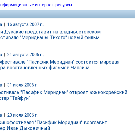
нформационные интернет-ресурсы
а
|
16 августа 2007 г.,
я Дукакис представит на владивостокском
стивале "Меридианы Тихого" новый фильм
а
|
21 августа 2006 г.,
офестивале "Пасифик Меридиан" состоится мировая
ра восстановленных фильмов Чаплина
а
|
31 июля 2006 г.,
стиваль "Пасифик Меридиан" откроет южнокорейский
стер "Тайфун"
а
|
20 июля 2006 г.,
инофестиваля "Пасифик Меридиан" возглавит
ер Иван Дыховичный