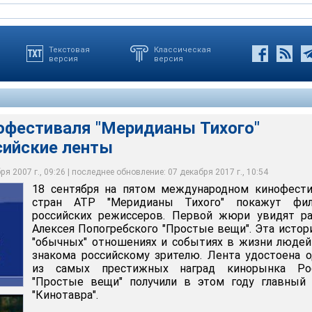
Текстовая
Классическая
версия
версия
нофестиваля "Меридианы Тихого"
сийские ленты
иваля "Меридианы Тихого" вступают российские ленты
 работу Алексея Попогребского "Простые вещи".
я 2007 г., 09:26 | последнее обновление: 07 декабря 2017 г., 10:54
18 сентября на пятом международном кинофести
стран АТР "Меридианы Тихого" покажут фи
российских режиссеров. Первой жюри увидят ра
Алексея Попогребского "Простые вещи". Эта истор
"обычных" отношениях и событиях в жизни люде
знакома российскому зрителю. Лента удостоена 
из самых престижных наград кинорынка Рос
"Простые вещи" получили в этом году главный 
"Кинотавра".