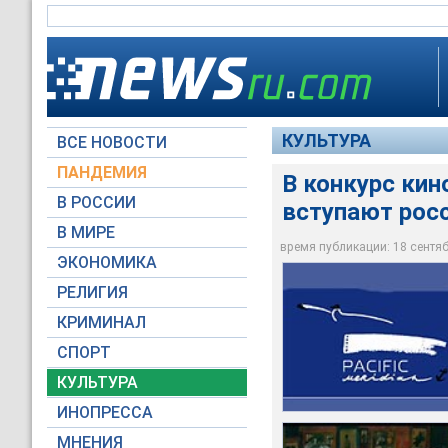
КУЛЬТУРА
ВСЕ НОВОСТИ
ПАНДЕМИЯ
В конкурс ки
В РОССИИ
вступают рос
В МИРЕ
В конкурс кинофест
Первой жюри увидят
время публикации: 18 сентябр
ЭКОНОМИКА
rosfilm.ru
Кадр из фильма
РЕЛИГИЯ
КРИМИНАЛ
СПОРТ
КУЛЬТУРА
ИНОПРЕССА
МНЕНИЯ