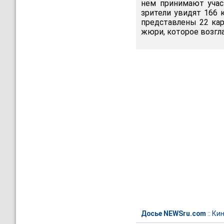
нем принимают учас
зрители увидят 166 
представлены 22 ка
жюри, которое возгл
Досье NEWSru.com
::
Ки