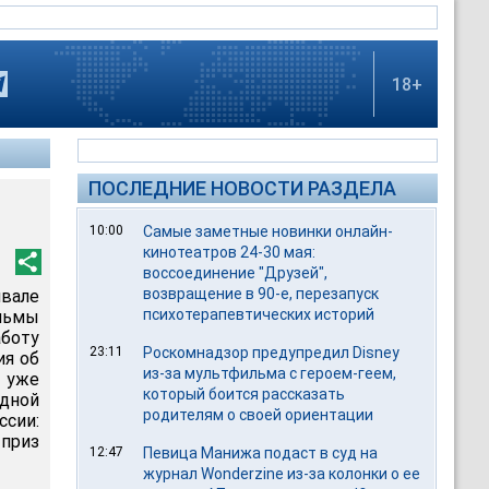
18+
ПОСЛЕДНИЕ НОВОСТИ РАЗДЕЛА
10:00
Самые заметные новинки онлайн-
кинотеатров 24-30 мая:
воссоединение "Друзей",
возвращение в 90-е, перезапуск
вале
психотерапевтических историй
льмы
боту
23:11
Роскомнадзор предупредил Disney
ия об
из-за мультфильма c героем-геем,
й уже
который боится рассказать
одной
родителям о своей ориентации
сии:
приз
12:47
Певица Манижа подаст в суд на
журнал Wonderzine из-за колонки о ее