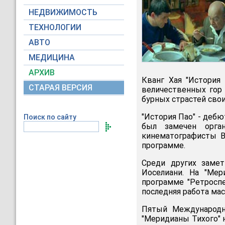
НЕДВИЖИМОСТЬ
ТЕХНОЛОГИИ
АВТО
МЕДИЦИНА
АРХИВ
Кванг Хая "История
СТАРАЯ ВЕРСИЯ
величественных гор
бурных страстей свои
"История Пао" - дебю
Поиск по сайту
был замечен орган
кинематографисты В
программе.
Среди других заме
Иоселиани. На "Мер
программе "Ретроспек
последняя работа мас
Пятый Международны
"Меридианы Тихого" н