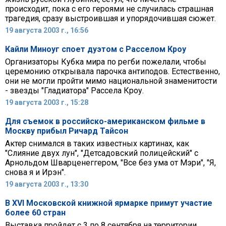
происходит, пока с его героями не случилась страшная
трагедия, сразу выстроившая и упорядочившая сюжет.
19 августа 2003 г., 16:56
Кайли Миноуг споет дуэтом с Расселом Кроу
Организаторы Кубка мира по регби пожелали, чтобы
церемонию открывала парочка антиподов. Естественно,
они не могли пройти мимо национальной знаменитости
- звезды "Гладиатора" Рассела Кроу.
19 августа 2003 г., 15:28
Для съемок в российско-американском фильме в
Москву прибыл Ричард Тайсон
Актер снимался в таких известных картинах, как
"Слияние двух лун", "Детсадовский полицейский" с
Арнольдом Шварценеггером, "Все без ума от Мэри", "Я,
снова я и Ирэн".
19 августа 2003 г., 13:30
В ХVI Московской книжной ярмарке примут участие
более 60 стран
Выставка пройдет с 3 по 8 сентября на территории