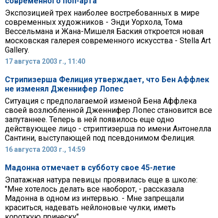
современного поп-арта
Экспозицией трех наиболее востребованных в мире
современных художников - Энди Уорхола, Тома
Вессельмана и Жана-Мишеля Баския откроется новая
московская галерея современного искусства - Stella Art
Gallery.
17 августа 2003 г., 11:40
Стрипизерша Фелиция утверждает, что Бен Аффлек
не изменял Дженнифер Лопес
Ситуация с предполагаемой изменой Бена Аффлека
своей возлюбленной Дженнифер Лопес становится все
запутаннее. Теперь в ней появилось еще одно
действующее лицо - стриптизерша по имени Антонелла
Сантини, выступающей под псевдонимом Фелиция.
16 августа 2003 г., 14:59
Мадонна отмечает в субботу свое 45-летие
Эпатажная натура певицы проявилась еще в школе:
"Мне хотелось делать все наоборот, - рассказала
Мадонна в одном из интервью. - Мне запрещали
краситься, надевать нейлоновые чулки, иметь
короткую прическу".