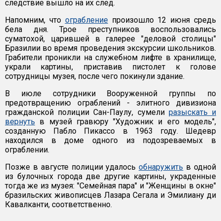
следствие вышло на их след.
Напомним, что
ограбление
произошло 12 июня средь
бела дня. Трое преступников воспользовались
суматохой, царившей в галерее "деловой столицы"
Бразилии во время проведения экскурсии школьников.
Грабители проникли на служебном лифте в хранилище,
украли картины, приставив пистолет к голове
сотрудницы музея, после чего покинули здание.
В июле сотрудники Вооруженной группы по
предотвращению ограблений - элитного дивизиона
гражданской полиции Сан-Паулу, сумели
разыскать и
вернуть
в музей гравюру "Художник и его модель",
созданную Пабло Пикассо в 1963 году. Шедевр
находился в доме одного из подозреваемых в
ограблении.
Позже в августе полиции удалось
обнаружить
в одной
из булочных города две другие картины, украденные
тогда же из музея: "Семейная пара" и "Женщины в окне"
бразильских живописцев Лазара Сегала и Эмилиану ди
Кавалканти, соответственно.