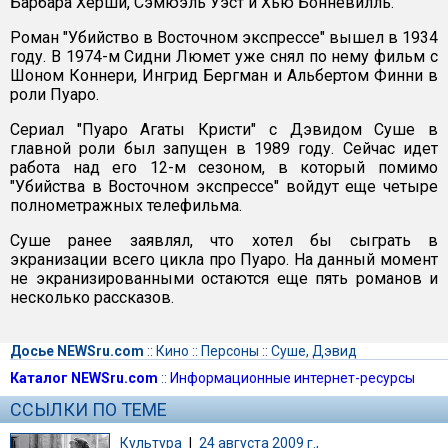
Барбара Херши, Сэмюэль Уэст и Хью Бонневилль.
Роман "Убийство в Восточном экспрессе" вышел в 1934
году. В 1974-м Сидни Люмет уже снял по нему фильм с
Шоном Коннери, Ингрид Бергман и Альбертом Финни в
роли Пуаро.
Сериал "Пуаро Агаты Кристи" с Дэвидом Суше в
главной роли был запущен в 1989 году. Сейчас идет
работа над его 12-м сезоном, в который помимо
"Убийства в Восточном экспрессе" войдут еще четыре
полнометражных телефильма.
Суше ранее заявлял, что хотел бы сыграть в
экранизации всего цикла про Пуаро. На данный момент
не экранизированными остаются еще пять романов и
несколько рассказов.
Досье NEWSru.com
::
Кино
::
Персоны
::
Суше, Дэвид
Каталог NEWSru.com
::
Информационные интернет-ресурсы
ССЫЛКИ ПО ТЕМЕ
Культура
|
24 августа 2009 г.,