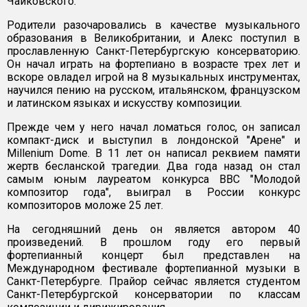
Чайковского.
Родители разочаровались в качестве музыкального
образования в Великобритании, и Алекс поступил в
прославленную Санкт-Петербургскую консерваторию.
Он начал играть на фортепиано в возрасте трех лет и
вскоре овладел игрой на 8 музыкальных инструментах,
научился пению на русском, итальянском, французском
и латинском языках и искусству композиции.
Прежде чем у него начал ломаться голос, он записал
компакт-диск и выступил в лондонской "Арене" и
Millenium Dome. В 11 лет он написал реквием памяти
жертв бесланской трагедии. Два года назад он стал
самым юным лауреатом конкурса BBC "Молодой
композитор года", выиграл в России конкурс
композиторов моложе 25 лет.
На сегодняшний день он является автором 40
произведений. В прошлом году его первый
фортепианный концерт был представлен на
Международном фестивале фортепианной музыки в
Санкт-Петербурге. Прайор сейчас является студентом
Санкт-Петербургской консерватории по классам