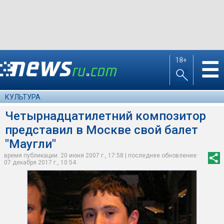
18+
☰
КУЛЬТУРА
Четырнадцатилетний композитор
представил в Москве свой балет
"Маугли"
время публикации: 20 июня 2007 г., 17:58 | последнее обновление:
07 декабря 2017 г., 10:54