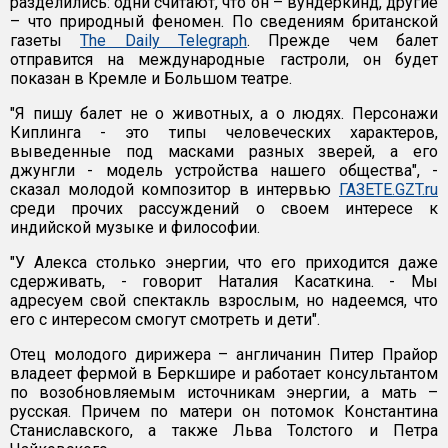
разделились: одни считают, что он – вундеркинд, другие
– что природный феномен. По сведениям британской
газеты
The Daily Telegraph
. Прежде чем балет
отправится на международные гастроли, он будет
показан в Кремле и Большом театре.
"Я пишу балет не о животных, а о людях. Персонажи
Киплинга - это типы человеческих характеров,
выведенные под масками разных зверей, а его
джунгли - модель устройства нашего общества", -
сказал молодой композитор в интервью
ГАЗЕТЕ.GZT.ru
среди прочих рассуждений о своем интересе к
индийской музыке и философии.
"У Алекса столько энергии, что его приходится даже
сдерживать, - говорит Наталия Касаткина. - Мы
адресуем свой спектакль взрослым, но надеемся, что
его с интересом смогут смотреть и дети".
Отец молодого дирижера – англичанин Питер Прайор
владеет фермой в Беркшире и работает консультантом
по возобновляемым источникам энергии, а мать –
русская. Причем по матери он потомок Константина
Станиславского, а также Льва Толстого и Петра