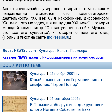
композиции и дирижирования.
Алекс чрезвычайно уверенно говорит о том, в каком
направлении движется его композиторская
деятельность. "XX век был какофонией, диссонансом.
XXI век - это мелодия, и я пишу для XXI века", - говорит
молодой композитор. "Он так уверен в себе. Музыка -
это все его существо", - говорит о нем его отец.
(Полный текст на сайте
InoPressa.ru
.)
Досье NEWSru.com
::
Культура
::
Балет
::
Премьера
Каталог NEWSru.com
::
Информационные интернет-ресурсы
ССЫЛКИ ПО ТЕМЕ
Культура
|
26 ноября 2001 г.,
Юный композитор из Германии пишет
симфонию "Гарри Поттер"
Культура
|
01 сентября 2006 г.,
В Германии обнаружены две рукописи
юного Иоганна Себастьяна Баха