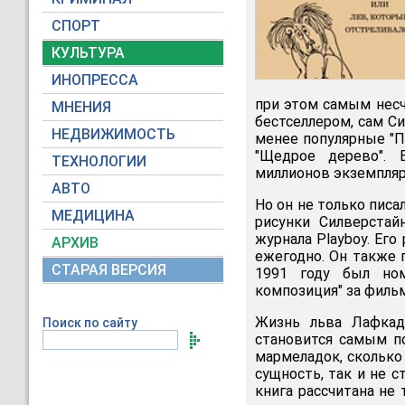
СПОРТ
КУЛЬТУРА
ИНОПРЕССА
при этом самым несч
МНЕНИЯ
бестселлером, сам С
НЕДВИЖИМОСТЬ
менее популярные "Пр
"Щедрое дерево". 
ТЕХНОЛОГИИ
миллионов экземпляр
АВТО
Но он не только писа
МЕДИЦИНА
рисунки Силверстай
журнала Playboy. Его
АРХИВ
ежегодно. Он также п
СТАРАЯ ВЕРСИЯ
1991 году был ном
композиция" за фильм
Жизнь льва Лафкад
Поиск по сайту
становится самым п
мармеладок, сколько
сущность, так и не 
книга рассчитана не 