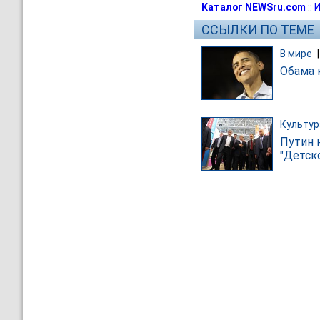
Каталог NEWSru.com
::
И
ССЫЛКИ ПО ТЕМЕ
В мире
Обама н
Культур
Путин 
"Детско