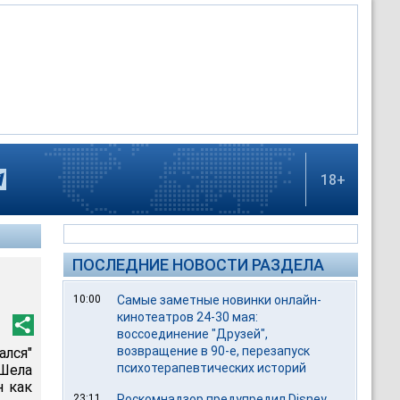
18+
ПОСЛЕДНИЕ НОВОСТИ РАЗДЕЛА
10:00
Самые заметные новинки онлайн-
кинотеатров 24-30 мая:
воссоединение "Друзей",
возвращение в 90-е, перезапуск
лся"
психотерапевтических историй
Шела
н как
23:11
Роскомнадзор предупредил Disney