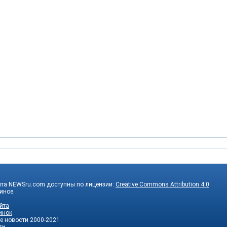
йта NEWSru.com доступны по лицензии:
Creative Commons Attribution 4.0
 иное.
йта
инок
е новости
2000-2021