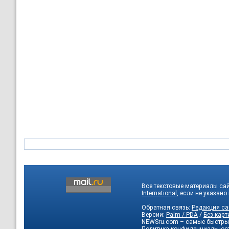
Все текстовые материалы са
International
, если не указано
Обратная связь:
Редакция са
Версии:
Palm / PDA
/
Без карт
NEWSru.com – самые быстры