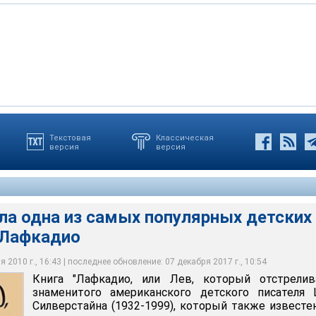
Текстовая
Классическая
версия
версия
а из самых популярных детских книг про льва Лафкадио
тво "Розовый Жираф"
ла одна из самых популярных детских
 Лафкадио
 2010 г., 16:43 | последнее обновление: 07 декабря 2017 г., 10:54
Книга "Лафкадио, или Лев, который отстрелива
знаменитого американского детского писателя 
Силверстайна (1932-1999), который также известе