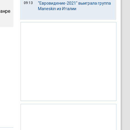
09:13
"Евровидение-2021" выиграла группа
Maneskin из Италии
анре