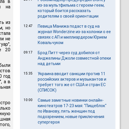
шла в
из-за мультфильма c героем-геем,
й на
который боится рассказать
родителям о своей ориентации
ть из
12:47
Певица Манижа подаст в суд на
м, но
журнал Wonderzine из-за колонки о ее
стала
связях с АП и миллиардером Юрием
ли не
Ковальчуком
уар",
е 20
09:17
Брэд Питт через суд добился от
Анджелины Джоли совместной опеки
над детьми
 были
стов
15:35
Украина вводит санкции против 11
0 год
российских актеров и музыкантов и
, а в
требует того же от США и стран ЕС
ьная
(СПИСОК)
10:00
Самые заметные новинки онлайн-
стро
кинотеатров 17-23 мая: "Пищеблок"
олько
по Иванову, пять женщин под
виную
подозрением, новые приключения
ешная
супергероя
того,