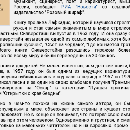
музыкант, сценарист, поэт и карикатурист, вы
России, сообщает
РИА "Новости"
со ссылко
издательство "Розовый жираф".
Книгу про льва Лафкадио, который научился стреля
ружья и стал самым знаменитым в мире стрелко
астным, Силверстайн выпустил в 1963 году. И она сразу 
илверстайн называл ее одной из самых любимых, хотя бы
опавший кусочек", "Свет на чердаке", "Где кончается трот
Всего книги Силверстайна разошлись тиражом боле
ов по всему миру и были переведены на 20 языков.
л книги для детей. Не менее известны, чем детские книги,
на, в 1957 году он был одним из ведущих карикатури
 рисунки публиковались в журнале в период с 1957 по 197
исал песни и за один из своих альбомов получил "Грэмми"
инирован на "Оскар" в категории "Лучшая оригинал
 "Открытки с края бездны".
ио в чем-то похожа на жизнь самого автора, он бы
опулярным в мире, объезжает все страны и кушает ст
 пожелает. Но в конце он понимает, что потерял свою ль
став при этом человеком. Одновременно и грустная, и см
только на маленьких читателей, но и на взрослых. Кроме 