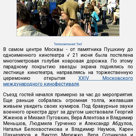
Телекомпания 'Эхо'
В самом центре Москвы - от памятника Пушкину до
одноименного кинотеатра √ 21 июня была постелена
многометровая голубая ковровая дорожка. По этому
парадному покрытию звезды экрана поднялись по
лестнице кинотеатра, направляясь на торжественную
церемонию открытия
XXIV Московского
международного кинофестиваля
.
Съезд гостей начался примерно за час до мероприятия.
Еще раньше собралась огромная толпа, желавшая
живьем увидеть своих кумиров. Под бравурные звуки
военного оркестра друг за другом шествовали Георгий
Жженов и Михаил Пуговкин, Вера Алентова и Владимир
Меньшов, Людмила Гурченко и Александр Абдулов,
Наталья Белохвостикова и Владимир Наумов, Карен
Шахназаров и Виктор Мережко, Вера Сотникова и