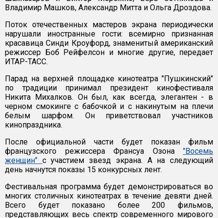
Владимир Машков, Александр Митта и Ольга Дроздова.
Поток отечественных мастеров экрана периодически
нарушали иностранные гости: всемирно признанная
красавица Синди Кроуфорд, знаменитый американский
режиссер Боб Рейфелсон и многие другие, передает
ИТАР-ТАСС.
Парад на верхней площадке кинотеатра "Пушкинский"
по традиции принимал президент кинофестиваля
Никита Михалков. Он был, как всегда, элегантен - в
черном смокинге с бабочкой и с накинутым на плечи
белым шарфом. Он приветствовал участников
кинопраздника.
После официальной части будет показан фильм
французского режиссера Франсуа Озона
"Восемь
женщин"
с участием звезд экрана. А на следующий
день начнутся показы 15 конкурсных лент.
Фестивальная программа будет демонстрироваться во
многих столичных кинотеатрах в течение девяти дней.
Всего будет показано более 200 фильмов,
представляющих весь спектр современного мирового