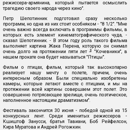
режиссера-армянина, который пытается осмыслить
трагедию своего народа через кино".
Петр Шепотинник подготовил сразу несколько
программ, но одна из них стоит особняком - "8 1/2". "Мне
очень важно всегда включать в программы фильмы, в
которых есть элемент кинематографического чуда, -
сказал Шепотинник. - В этом году роль такого фильма
выполняет картина Жака Перена, которую он снимал
очень долго на протяжении пяти лет ╜ "Кочевники", в
нашем прокате она будет называться "Птицы".
Фильм о птицах, фильм, который так высокопарно
реализует нашу мечту о полете, причем, очень
интересным образом. Были специально изобретены
камеры, которые летают вместе с птицами, и мы на
протяжении всей картины совершаем этот полет. Это
совершенно потрясающее зрелище, очень поэтическое,
наполненное настоящим драматизмом".
Фестиваль закончится 30 июня - победой одной из 15
конкурсных лент. Среди именитых режиссеров -
Кшиштоф Занусси, братья Тавиани, Боб Рейфелсон,
Кира Муратова и Андрей Рогожкин.