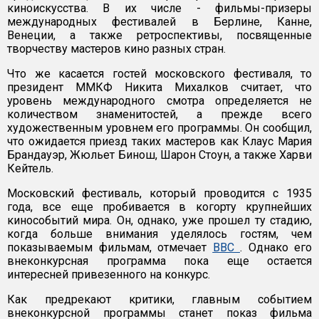
киноискусства. В их числе - фильмы-призеры
международных фестивалей в Берлине, Канне,
Венеции, а также ретроспективы, посвященные
творчеству мастеров кино разных стран.
Что же касается гостей московского фестиваля, то
президент ММКФ Никита Михалков считает, что
уровень международного смотра определяется не
количеством знаменитостей, а прежде всего
художественным уровнем его программы. Он сообщил,
что ожидается приезд таких мастеров как Клаус Мария
Брандауэр, Жюльет Бинош, Шaрон Стоун, а также Харви
Кейтель.
Московский фестиваль, который проводится с 1935
года, все еще пробивается в когорту крупнейших
кинособытий мира. Он, однако, уже прошел ту стадию,
когда больше внимания уделялось гостям, чем
показываемым фильмам, отмечает
BBC
. Однако его
внеконкурсная программа пока еще остается
интересней привезенного на конкурс.
Как предрекают критики, главным событием
внеконкурсной программы станет показ фильма