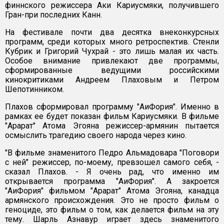
финнского режиссера Аки Кариусмяки, получившего
Гран-при последних Канн.
На фестивале почти два десятка внеконкурсных
программ, среди которых много ретроспектив. Стенли
Кубрик и Григорий Чухрай - это лишь малая их часть.
Особое внимание привлекают две программы,
сформированные ведущими российскими
кинокритиками Андреем Плаховым и Петром
Шепотинником.
Плахов сформировал программу "АиФория". Именно в
рамках ее будет показан фильм Кариусмяки. В фильме
"Арарат" Атома Эгояна режиссер-армянин пытается
осмыслить трагедию своего народа через кино.
"В фильме знаменитого Педро Альмадовара "Поговори
с ней" режиссер, по-моему, превзошел самого себя, -
сказал Плахов. - Я очень рад, что именно им
открывается программа "АиФория". А закроется
"АиФория" фильмом "Арарат" Атома Эгояна, канадца
армянского происхождения. Это не просто фильм о
геноциде, это фильм о том, как делается фильм на эту
тему. Шарль Азнавур играет здесь знаменитого