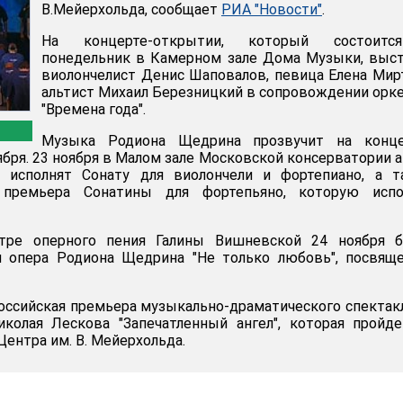
В.Мейерхольда, сообщает
РИА "Новости"
.
На концерте-открытии, который состоит
понедельник в Камерном зале Дома Музыки, выс
виолончелист Денис Шаповалов, певица Елена Мир
альтист Михаил Березницкий в сопровождении орк
"Времена года".
Музыка Родиона Щедрина прозвучит на конце
ября. 23 ноября в Малом зале Московской консерватории 
 исполнят Сонату для виолончели и фортепиано, а т
 премьера Сонатины для фортепьяно, которую испо
тре оперного пения Галины Вишневской 24 ноября б
я опера Родиона Щедрина "Не только любовь", посвящ
оссийская премьера музыкально-драматического спектак
колая Лескова "Запечатленный ангел", которая пройд
ентра им. В. Мейерхольда.