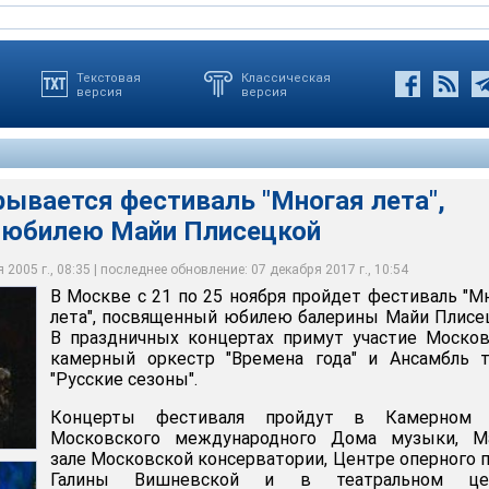
Текстовая
Классическая
версия
версия
ывается фестиваль "Многая лета",
 юбилею Майи Плисецкой
2005 г., 08:35 | последнее обновление: 07 декабря 2017 г., 10:54
В Москве с 21 по 25 ноября пройдет фестиваль "М
лета", посвященный юбилею балерины Майи Плисе
В праздничных концертах примут участие Моско
камерный оркестр "Времена года" и Ансамбль т
"Русские сезоны".
Концерты фестиваля пройдут в Камерном 
Московского международного Дома музыки, М
зале Московской консерватории, Центре оперного 
Галины Вишневской и в театральном це