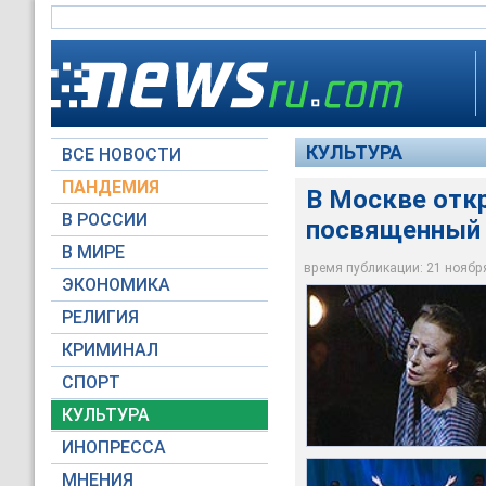
КУЛЬТУРА
ВСЕ НОВОСТИ
ПАНДЕМИЯ
В Москве откр
В РОССИИ
посвященный
В МИРЕ
Майя Плисецкая
Майя Плисецкая
Майя Плисецкая
время публикации: 21 ноября 
ЭКОНОМИКА
Архив NEWSru.com
Архив NEWSru.com
Архив NEWSru.com
РЕЛИГИЯ
КРИМИНАЛ
СПОРТ
КУЛЬТУРА
ИНОПРЕССА
МНЕНИЯ