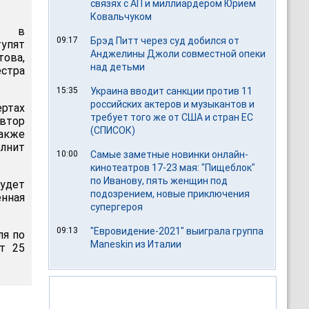
связях с АП и миллиардером Юрием
Ковальчуком
ся в
09:17
Брэд Питт через суд добился от
тупят
Анджелины Джоли совместной опеки
това,
над детьми
естра
15:35
Украина вводит санкции против 11
российских актеров и музыкантов и
ртах
требует того же от США и стран ЕС
автор
(СПИСОК)
акже
лнит
10:00
Самые заметные новинки онлайн-
кинотеатров 17-23 мая: "Пищеблок"
по Иванову, пять женщин под
удет
подозрением, новые приключения
енная
супергероя
09:13
"Евровидение-2021" выиграла группа
ля по
Maneskin из Италии
ет 25