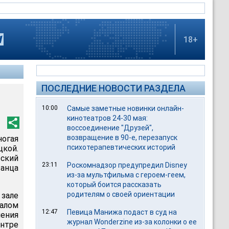
18+
ПОСЛЕДНИЕ НОВОСТИ РАЗДЕЛА
10:00
Самые заметные новинки онлайн-
кинотеатров 24-30 мая:
воссоединение "Друзей",
возвращение в 90-е, перезапуск
ногая
психотерапевтических историй
цкой.
вский
23:11
Роскомнадзор предупредил Disney
анца
из-за мультфильма c героем-геем,
который боится рассказать
родителям о своей ориентации
зале
алом
12:47
Певица Манижа подаст в суд на
пения
журнал Wonderzine из-за колонки о ее
нтре