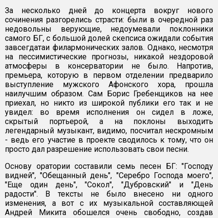
За несколько дней до концерта вокруг нового
сочинения разгорелись страсти: были в очередной раз
недовольны верующие, недоумевали поклонники
самого БГ, с большой долей скепсиса ожидали события
завсегдатаи филармонических залов. Однако, несмотря
на пессимистические прогнозы, никакой нездоровой
атмосферы в консерватории не было. Напротив,
премьера, которую в первом отделении предварило
выступление мужского Афонского хора, прошла
наилучшим образом. Сам Борис Гребенщиков на нее
приехал, но никто из широкой публики его так и не
увидел: во время исполнения он сидел в ложе,
скрытый портьерой, а на поклоны выходить
легендарный музыкант, видимо, посчитал нескромным
- ведь его участие в проекте сводилось к тому, что он
просто дал разрешение использовать свои песни.
Основу оратории составили семь песен БГ: "Господу
видней", "Обещанный день", "Серебро Господа моего",
"Еще один день", "Сокол", "Дубровский" и "День
радости". В тексты не было внесено ни одного
изменения, а вот с их музыкальной составляющей
Андрей Микита обошелся очень свободно, создав