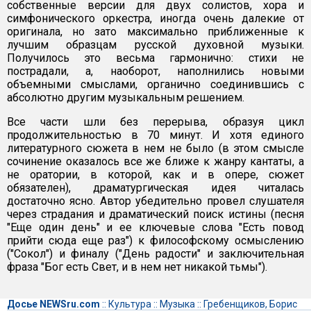
собственные версии для двух солистов, хора и
симфонического оркестра, иногда очень далекие от
оригинала, но зато максимально приближенные к
лучшим образцам русской духовной музыки.
Получилось это весьма гармонично: стихи не
пострадали, а, наоборот, наполнились новыми
объемными смыслами, органично соединившись с
абсолютно другим музыкальным решением.
Все части шли без перерыва, образуя цикл
продолжительностью в 70 минут. И хотя единого
литературного сюжета в нем не было (в этом смысле
сочинение оказалось все же ближе к жанру кантаты, а
не оратории, в которой, как и в опере, сюжет
обязателен), драматургическая идея читалась
достаточно ясно. Автор убедительно провел слушателя
через страдания и драматический поиск истины (песня
"Еще один день" и ее ключевые слова "Есть повод
прийти сюда еще раз") к философскому осмыслению
("Сокол") и финалу ("День радости" и заключительная
фраза "Бог есть Свет, и в нем нет никакой тьмы").
Досье NEWSru.com
::
Культура
::
Музыка
::
Гребенщиков, Борис