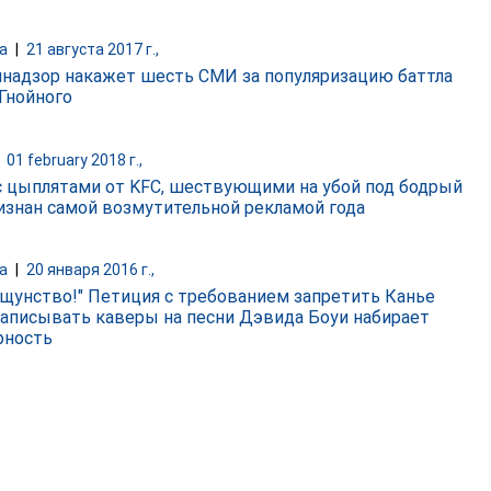
а
|
21 августа 2017 г.,
надзор накажет шесть СМИ за популяризацию баттла
 Гнойного
|
01 february 2018 г.,
с цыплятами от KFC, шествующими на убой под бодрый
ризнан самой возмутительной рекламой года
а
|
20 января 2016 г.,
ощунство!" Петиция с требованием запретить Канье
записывать каверы на песни Дэвида Боуи набирает
рность