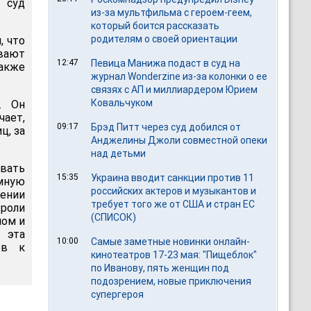
 суд
из-за мультфильма c героем-геем,
который боится рассказать
родителям о своей ориентации
, что
вают
12:47
Певица Манижа подаст в суд на
Также
журнал Wonderzine из-за колонки о ее
связях с АП и миллиардером Юрием
Ковальчуком
. Он
чает,
09:17
Брэд Питт через суд добился от
ц, за
Анджелины Джоли совместной опеки
над детьми
вать
15:35
Украина вводит санкции против 11
мную
российских актеров и музыкантов и
нении
требует того же от США и стран ЕС
 роли
(СПИСОК)
лом и
 эта
10:00
Самые заметные новинки онлайн-
ов к
кинотеатров 17-23 мая: "Пищеблок"
по Иванову, пять женщин под
подозрением, новые приключения
супергероя