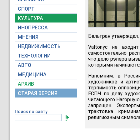
СПОРТ
КУЛЬТУРА
ИНОПРЕССА
Бельтран утверждал,
МНЕНИЯ
НЕДВИЖИМОСТЬ
Valtonyc не входи
самостоятельно расп
ТЕХНОЛОГИИ
что дело рэпера вызв
которыми начинаются
АВТО
МЕДИЦИНА
Напомним, в Росси
художников и артис
АРХИВ
терпимость оппозици
СТАРАЯ ВЕРСИЯ
ЕСПЧ по делу худож
читающего Нагорную 
запрещен. Эксперт
трактовка кримина
Поиск по сайту
религиозным символ