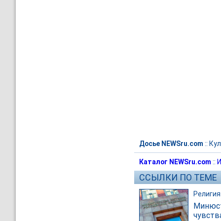
Досье NEWSru.com
::
Кул
Каталог NEWSru.com
::
И
ССЫЛКИ ПО ТЕМЕ
Религия
Минюст
чувств