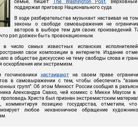
семье, пишет
The Washington Post
. Верховный
поддержал приговор Национального суда.
В ходе разбирательства музыкант настаивал на том
законы о свободе самовыражения не ограничи
авторов в выборе тем для своих произведений. 
 что рэп должен быть провокационным.
т в число самых известных испанских исполнителей
ространял свои композиции в интернете. Издание отме
ало в обществе дискуссию на тему свободы слова и грани
 оскорбления или экстремизм.
и госчиновники
настаивают
на своем праве ограничи
тов в самовыражении с тем, чтобы обеспечить "взаи
онных групп". Об этом Минюст России сообщил в разъяс
ника Александра Савко, чей комикс с Микки Маусом в
проповедь Христа был признан экстремистским материа
ы, комментируя позицию государства, отметили, что
лизирует любое неканоничное обращение художник
ам.