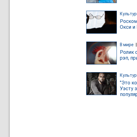
Культур
Роском
Окси и
В мире
Ролик 
рэп, п
Культур
"Это к
Уэсту 
популя