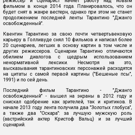
режиссер и сценарист начнет работу над новым
фильмом в конце 2014 года. Планировалось, что он
будет снят в жанре вестерн, однако при этом не станет
продолжением последней ленты Тарантино "Джанго
освобожденный".
Квентин Тарантино за свою почти четвертьвековую
карьеру в Голливуде снял 10 фильмов и написал более
20 сценариев, легших в основу картин в том числе и
других режиссеров. Сценарии Тарантино отличаются
обилием диалогов с щедрым использованием
ненормативной лексики. Несмотря на это,
высказывания тарантиновских персонажей расходятся
на цитаты с самой первой картины ("Бешеные псы",
1991) и по сей день.
Последний фильм Тарантино - "Джанго
освобожденный" - вышел на экраны в 2012 году и
снискал одобрение как зрителей, так и критиков. В
начале 2013 году лента получила два "Золотых глобуса",
а также два "Оскара": за лучшую мужскую роль
(австрийский актер Кристоф Вальц) и за лучший
сценарий.