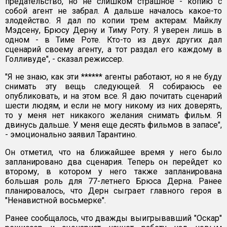
предательство, но не слишком страшное - копию с
собой агент не забрал. А дальше началось какое-то
злодейство. Я дал по копии трем актерам: Майклу
Мэдсену, Брюсу Дерну и Тиму Роту. Я уверен лишь в
одном - в Тиме Роте. Кто-то из двух других дал
сценарий своему агенту, а тот раздал его каждому в
Голливуде", - сказал режиссер.
"Я не знаю, как эти ****** агенты работают, но я не буду
снимать эту вещь следующей. Я собираюсь ее
опубликовать, и на этом все. Я даю почитать сценарий
шести людям, и если не могу никому из них доверять,
то у меня нет никакого желания снимать фильм. Я
двинусь дальше. У меня еще десять фильмов в запасе",
- эмоционально заявил Тарантино.
Он отметил, что на ближайшее время у него было
запланировано два сценария. Теперь он перейдет ко
второму, в котором у него также запланирована
большая роль для 77-летнего Брюса Дерна. Ранее
планировалось, что Дерн сыграет главного героя в
"Ненавистной восьмерке".
Ранее сообщалось, что дважды выигрывавший "Оскар"