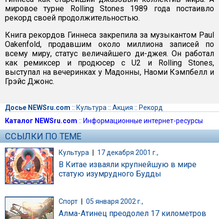
мировое турне Rolling Stones 1989 года постаивло
рекорд своей продолжительностью.
Книга рекордов Гиннеса закрепила за музыкантом Paul
Oakenfold, продавшим около миллиона записей по
всему миру, статус величайшего ди-джея. Он работал
как ремиксер и продюсер с U2 и Rolling Stones,
выступал на вечеринках у Мадонны, Наоми Кэмпбелл и
Грэйс Джонс.
Досье NEWSru.com
::
Культура
::
Акция
::
Рекорд
Каталог NEWSru.com
::
Информационные интернет-ресурсы
ССЫЛКИ ПО ТЕМЕ
Культура
|
17 декабря 2001 г.,
В Китае изваяли крупнейшую в мире
статую изумрудного Будды
Спорт
|
05 января 2002 г.,
Алма-Атинец преодолел 17 километров