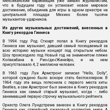
Мексиканский барабанщик уже заявил журналистам,
что в будущем году он установит новое мировое
достижение, объединив для игры в одном оркестре на
центральной площади Мехико более тысячи
музыкантов-ударников.
Из других музыкальных достижений, внесенных в
Книгу рекордов Гиннеса
В 1994 году Род Стюарт попал в Книгу рекордов
Гиннеса как музыкант, давший самый посещаемый за
всю историю музыки концерт под открытым небом.
Шоу происходило под Новый год на знаменитом пляже
Копакабана в Рио√де√Жанейро, и на нем
присутствовало 4, 2 миллиона человек.
В 1963 году Луи Армстронг записал "Hello, Dolly",
которой суждено было вскоре стать бестселлером. В
1964 году эта вещь потеснила с первого места хиты
Beatles, а сам Армстронг был занесен в Книгу рекордов
Гиннеса как самый старый музыкант, когда - либо
занимавший первую строчку музыкального рейтинга.
Оркестр Олега Лундстрема занесен в Книгу рекордов
Гиннеса как старейший джазовый коллектив мира. А