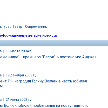
ьтура
::
Театр
::
Современник
нформационные интернет-ресурсы
а
|
16 марта 2004 г.,
ременнике" - премьера "Бесов" в постановке Анджея
а
|
19 декабря 2003 г.,
ент РФ наградил Галину Волчек в честь юбилея
ом
а
|
21 июня 2002 г.,
ны Волчек юбилей пребывания на посту главного