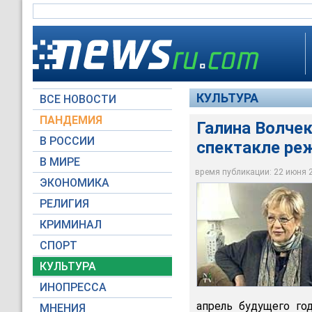
КУЛЬТУРА
ВСЕ НОВОСТИ
ПАНДЕМИЯ
Галина Волчек
В РОССИИ
спектакле ре
Галина Волчек сыгр
В МИРЕ
Тобилевича
время публикации: 22 июня 20
ЭКОНОМИКА
Архив NEWSru.com
РЕЛИГИЯ
КРИМИНАЛ
СПОРТ
КУЛЬТУРА
ИНОПРЕССА
апрель будущего го
МНЕНИЯ