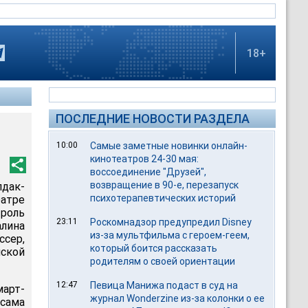
18+
ПОСЛЕДНИЕ НОВОСТИ РАЗДЕЛА
10:00
Самые заметные новинки онлайн-
кинотеатров 24-30 мая:
воссоединение "Друзей",
возвращение в 90-е, перезапуск
дак-
психотерапевтических историй
атре
роль
23:11
Роскомнадзор предупредил Disney
лина
из-за мультфильма c героем-геем,
ссер,
который боится рассказать
нской
родителям о своей ориентации
12:47
Певица Манижа подаст в суд на
арт-
журнал Wonderzine из-за колонки о ее
 сама