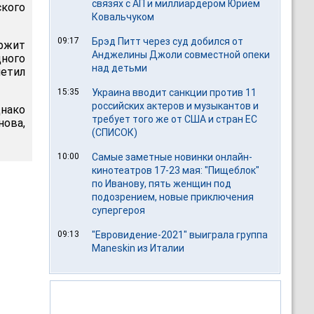
связях с АП и миллиардером Юрием
ского
Ковальчуком
09:17
Брэд Питт через суд добился от
ержит
Анджелины Джоли совместной опеки
ного
над детьми
метил
15:35
Украина вводит санкции против 11
российских актеров и музыкантов и
днако
требует того же от США и стран ЕС
нова,
(СПИСОК)
10:00
Самые заметные новинки онлайн-
кинотеатров 17-23 мая: "Пищеблок"
по Иванову, пять женщин под
подозрением, новые приключения
супергероя
09:13
"Евровидение-2021" выиграла группа
Maneskin из Италии