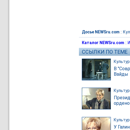
Досье NEWSru.com
::
Кул
Каталог NEWSru.com
::
И
ССЫЛКИ ПО ТЕМЕ
Культур
В "Сов
Вайды
Культур
Презид
орден
Культур
У Гали