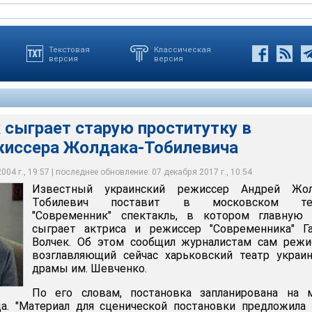
Текстовая
Классическая
версия
версия
 сыграет старую проститутку в
жиссера Жолдака-Тобилевича
ает старую проститутку в спектакле режиссера Жолдака-
04 г., 19:57 | последнее обновление: 07 декабря 2017 г., 10:54
Известный украинский режиссер Андрей Жол
Тобилевич поставит в московском те
"Современник" спектакль, в котором главную 
сыграет актриса и режиссер "Современника" Га
Волчек. Об этом сообщил журналистам сам режи
возглавляющий сейчас харьковский театр украи
драмы им. Шевченко.
По его словам, постановка запланирована на м
да. "Материал для сценической постановки предложила