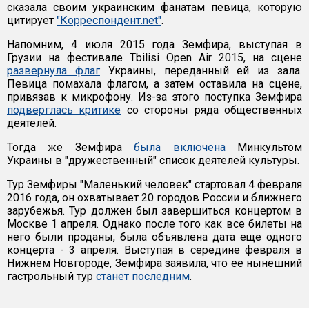
сказала своим украинским фанатам певица, которую
цитирует
"Корреспондент.net"
.
Напомним, 4 июля 2015 года Земфира, выступая в
Грузии на фестивале Tbilisi Open Air 2015, на сцене
развернула флаг
Украины, переданный ей из зала.
Певица помахала флагом, а затем оставила на сцене,
привязав к микрофону. Из-за этого поступка Земфира
подверглась критике
со стороны ряда общественных
деятелей.
Тогда же Земфира
была включена
Минкультом
Украины в "дружественный" список деятелей культуры.
Тур Земфиры "Маленький человек" стартовал 4 февраля
2016 года, он охватывает 20 городов России и ближнего
зарубежья. Тур должен был завершиться концертом в
Москве 1 апреля. Однако после того как все билеты на
него были проданы, была объявлена дата еще одного
концерта - 3 апреля. Выступая в середине февраля в
Нижнем Новгороде, Земфира заявила, что ее нынешний
гастрольный тур
станет последним
.