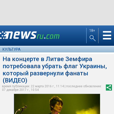
18+
☰
КУЛЬТУРА
На концерте в Литве Земфира
потребовала убрать флаг Украины,
который развернули фанаты
(ВИДЕО)
время публикации: 22 марта 2016 г., 11:14 | последнее обновление:
07 декабря 2017 г., 10:54