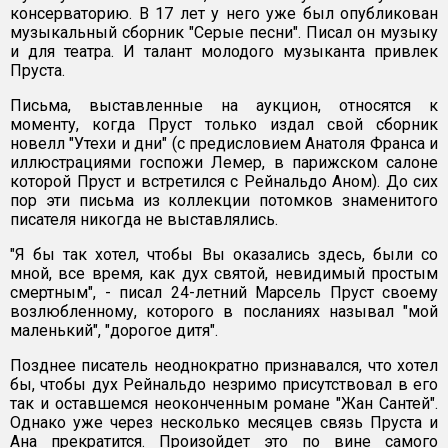
консерваторию. В 17 лет у него уже был опубликован
музыкальный сборник "Серые песни". Писал он музыку
и для театра. И талант молодого музыканта привлек
Пруста.
Письма, выставленные на аукцион, относятся к
моменту, когда Пруст только издал свой сборник
новелл "Утехи и дни" (с предисловием Анатоля Франса и
иллюстрациями госпожи Лемер, в парижском салоне
которой Пруст и встретился с Рейнальдо Аном). До сих
пор эти письма из коллекции потомков знаменитого
писателя никогда не выставлялись.
"Я бы так хотел, чтобы Вы оказались здесь, были со
мной, все время, как дух святой, невидимый простым
смертным", - писал 24-летний Марсель Пруст своему
возлюбленному, которого в посланиях называл "мой
маленький", "дорогое дитя".
Позднее писатель неоднократно признавался, что хотел
бы, чтобы дух Рейнальдо незримо присутствовал в его
так и оставшемся неоконченным романе "Жан Сантей".
Однако уже через несколько месяцев связь Пруста и
Ана прекратится. Произойдет это по вине самого