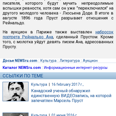
писателя, которого будут мучить непреодолимые
вспышки ревности, хотя сам он уже "переключился" на
другого молодого человека - Люсьена Доде. В итоге в
августе 1896 года Пруст разрывает отношения с
Рейнальдо.
На аукцион в Париже также выставлен
набросок
портрета Рейнальдо Ана
, сделанный Прустом. Кроме
того, с молотка уйдут девять писем Ана, адресованных
Прусту.
Досье NEWSru.com
::
Культура
::
Литература
::
Аукцион
Каталог NEWSru.com
::
Информационные интернет-ресурсы
ССЫЛКИ ПО ТЕМЕ
Культура
|
16 february 2017 г.,
Канадский ученый обнаружил
единственную ВИДЕОзапись, на которой
запечатлен Марсель Пруст
Культура
|
01 июня 2016 г.,