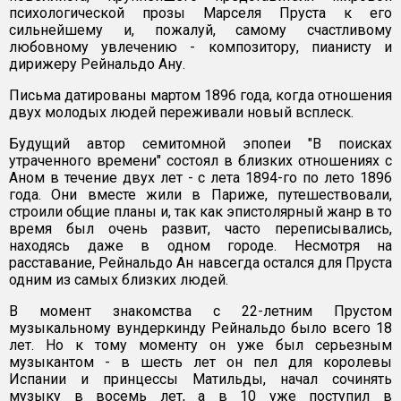
психологической прозы Марселя Пруста к его
сильнейшему и, пожалуй, самому счастливому
любовному увлечению - композитору, пианисту и
дирижеру Рейнальдо Ану.
Письма датированы мартом 1896 года, когда отношения
двух молодых людей переживали новый всплеск.
Будущий автор семитомной эпопеи "В поисках
утраченного времени" состоял в близких отношениях с
Аном в течение двух лет - с лета 1894-го по лето 1896
года. Они вместе жили в Париже, путешествовали,
строили общие планы и, так как эпистолярный жанр в то
время был очень развит, часто переписывались,
находясь даже в одном городе. Несмотря на
расставание, Рейнальдо Ан навсегда остался для Пруста
одним из самых близких людей.
В момент знакомства с 22-летним Прустом
музыкальному вундеркинду Рейнальдо было всего 18
лет. Но к тому моменту он уже был серьезным
музыкантом - в шесть лет он пел для королевы
Испании и принцессы Матильды, начал сочинять
музыку в восемь лет, а в 10 уже поступил в