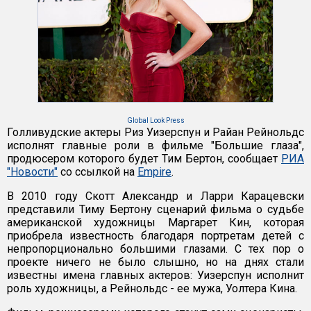
Global Look Press
Голливудские актеры Риз Уизерспун и Райан Рейнольдс
исполнят главные роли в фильме "Большие глаза",
продюсером которого будет Тим Бертон, сообщает
РИА
"Новости"
со ссылкой на
Empire
.
В 2010 году Скотт Александр и Ларри Карацевски
представили Тиму Бертону сценарий фильма о судьбе
американской художницы Маргарет Кин, которая
приобрела известность благодаря портретам детей с
непропорционально большими глазами. С тех пор о
проекте ничего не было слышно, но на днях стали
известны имена главных актеров: Уизерспун исполнит
роль художницы, а Рейнольдс - ее мужа, Уолтера Кина.