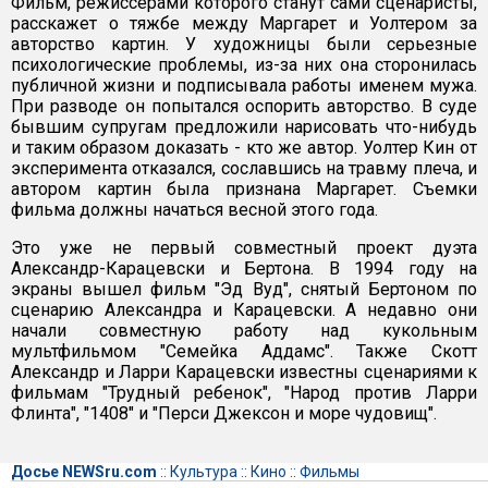
Фильм, режиссерами которого станут сами сценаристы,
расскажет о тяжбе между Маргарет и Уолтером за
авторство картин. У художницы были серьезные
психологические проблемы, из-за них она сторонилась
публичной жизни и подписывала работы именем мужа.
При разводе он попытался оспорить авторство. В суде
бывшим супругам предложили нарисовать что-нибудь
и таким образом доказать - кто же автор. Уолтер Кин от
эксперимента отказался, сославшись на травму плеча, и
автором картин была признана Маргарет. Съемки
фильма должны начаться весной этого года.
Это уже не первый совместный проект дуэта
Александр-Карацевски и Бертона. В 1994 году на
экраны вышел фильм "Эд Вуд", снятый Бертоном по
сценарию Александра и Карацевски. А недавно они
начали совместную работу над кукольным
мультфильмом "Семейка Аддамс". Также Скотт
Александр и Ларри Карацевски известны сценариями к
фильмам "Трудный ребенок", "Народ против Ларри
Флинта", "1408" и "Перси Джексон и море чудовищ".
Досье NEWSru.com
::
Культура
::
Кино
::
Фильмы