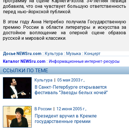
программу на сцене Карнеги-холла. 34-летняя певица
добавила, что она чувствует большую ответственность
перед нью-йоркской публикой.
В этом году Анна Нетребко получила Государственную
премию России в области литературы и искусства за
достойное воплощение на оперной сцене образов
русской и мировой классики.
Досье NEWSru.com
::
Культура
::
Музыка
::
Концерт
Каталог NEWSru.com
::
Информационные интернет-ресурсы
ССЫЛКИ ПО ТЕМЕ
Культура
|
05 мая 2003 г.,
В Санкт-Петербурге открывается
фестиваль "Звезды белых ночей"
В России
|
12 июня 2005 г.,
Президент вручил в Кремле
государственные премии