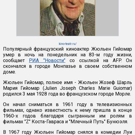
kino-teatr.ru/
Популярный французский киноактер Жюльен Гийомар
умер в ночь на понедельник на 83-м году жизни,
сообщает
РИА "Новости"
со ссылкой на AFP. Он
скончался в городе Монпазье в своем собственном
доме.
Жюльен Гийомар, полное имя - Жюльен Жозеф Шарль
Мария Гийомар (Julien Joseph Charles Marie Guiomar)
родился 3 мая 1928 года во французском городе Морле.
Он начал сниматься в 1961 году в телевизионных
фильмах, однако известность к нему пришла в конце
1960-х годов благодаря сыгранным им ролям в
фильмах "Z" Коста-Гавраса и "Млечный Путь" Бунюэля.
В 1967 году Жюльен Гийомар снялся в комедии Луи