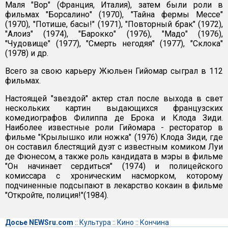
Маля "Вор" (Франция, Италия), затем были роли в
фильмах "Борсалино" (1970), "Тайна фермы Мессе"
(1970), "Потише, басы!" (1971), "Повторный брак" (1972),
"Алоиз" (1974), "Барокко" (1976), "Мадо" (1976),
"Чудовище" (1977), "Смерть негодяя" (1977), "Склока"
(1978) и др.
Всего за свою карьеру Жюльен Гийомар сыграл в 112
фильмах.
Настоящей "звездой" актер стал после выхода в свет
нескольких картин выдающихся французских
комедиографов Филиппа де Брока и Клода Зиди.
Наиболее известные роли Гийомара - ресторатор в
фильме "Крылышко или ножка" (1976) Клода Зиди, где
он составил блестящий дуэт с известным комиком Луи
де Фюнесом, а также роль кандидата в мэры в фильме
"Он начинает сердиться" (1974) и полицейского
комиссара с хроническим насморком, которому
подчиненные подсыпают в лекарство кокаин в фильме
"Откройте, полиция!"(1984).
Досье NEWSru.com
::
Культура
::
Кино
::
Кончина