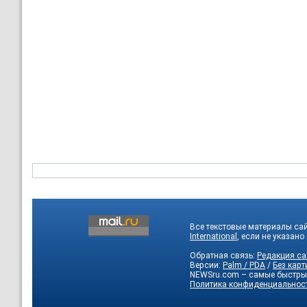
Все текстовые материалы са
International
, если не указано
Обратная связь:
Редакция са
Версии:
Palm / PDA
/
Без карт
NEWSru.com – самые быстры
Политика конфиденциальнос