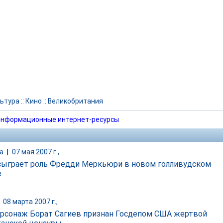
ьтура
::
Кино
::
Великобритания
нформационные интернет-ресурсы
а
|
07 мая 2007 г.,
сыграет роль Фредди Меркьюри в новом голливудском
е
|
08 марта 2007 г.,
рсонаж Борат Сагиев признан Госдепом США жертвой