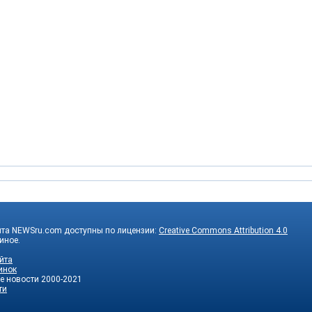
йта NEWSru.com доступны по лицензии:
Creative Commons Attribution 4.0
 иное.
йта
инок
е новости
2000-2021
ти