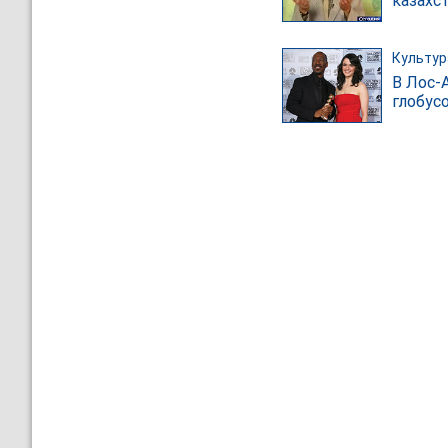
казахс
Культур
В Лос-
глобус