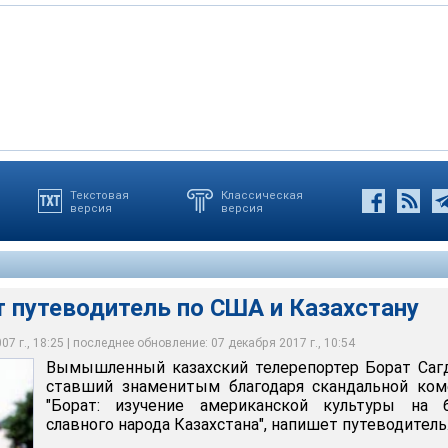
Текстовая
Классическая
версия
версия
ританского комика Саши Барона Коэна - подписал контракт с
g Dolphin Press
 путеводитель по США и Казахстану
7 г., 18:25 | последнее обновление: 07 декабря 2017 г., 10:54
Вымышленный казахский телерепортер Борат Саг
ставший знаменитым благодаря скандальной ком
"Борат: изучение американской культуры на б
славного народа Казахстана", напишет путеводитель