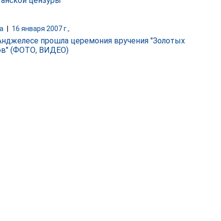
танской цензуры
а
|
16 января 2007 г.,
Анджелесе прошла церемония вручения "Золотых
ов" (ФОТО, ВИДЕО)