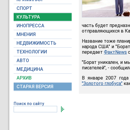
СПОРТ
КУЛЬТУРА
часть будет предназн
ИНОПРЕССА
отправляющихся в Ка
МНЕНИЯ
Название тоже планир
НЕДВИЖИМОСТЬ
народа США" и "Борат
ТЕХНОЛОГИИ
передает
ФактNews
с
АВТО
"Борат уникален, и 
писателей", - сообщи
МЕДИЦИНА
АРХИВ
В январе 2007 года
"Золотого глобуса"
как
СТАРАЯ ВЕРСИЯ
Поиск по сайту