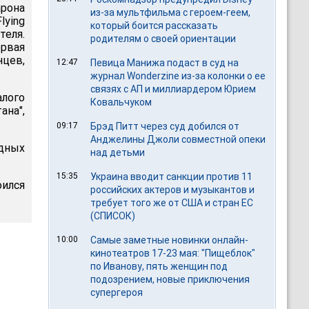
рона
из-за мультфильма c героем-геем,
ying
который боится рассказать
еля.
родителям о своей ориентации
ервая
нцев,
12:47
Певица Манижа подаст в суд на
журнал Wonderzine из-за колонки о ее
связях с АП и миллиардером Юрием
алого
Ковальчуком
ана",
09:17
Брэд Питт через суд добился от
Анджелины Джоли совместной опеки
одных
над детьми
15:35
Украина вводит санкции против 11
ился
российских актеров и музыкантов и
требует того же от США и стран ЕС
(СПИСОК)
10:00
Самые заметные новинки онлайн-
кинотеатров 17-23 мая: "Пищеблок"
по Иванову, пять женщин под
подозрением, новые приключения
супергероя