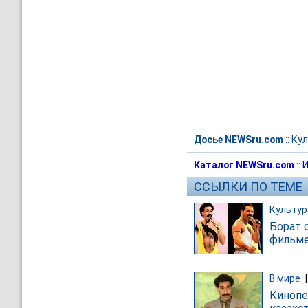
Досье NEWSru.com
::
Кул
Каталог NEWSru.com
::
И
ССЫЛКИ ПО ТЕМЕ
Культур
Борат 
фильм
В мире
Кинопе