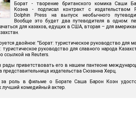
Борат - творение британского комика Саши Ба
Коэна - подписал контракт с издательством Fl
Dolphin Press на выпуск необычного путеводит
Вообще это будет два путеводителя в одном: п
ачаться для казахов, едущих в США, вторая – для америка
захстан.
уется двойное: "Борат: туристическое руководство для м
: туристическое руководство для славного народа Казахст
о ссылкой на Reuters.
мы рады приветствовать его в нашем пантеоне междунар
ла представительница издательства Сюзанна Херц.
 за роль в фильме о Борате Саша Барон Коэн удосто
 лучший комедийный актер.