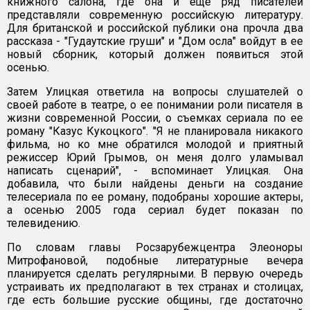
книжного салона, где она и еще ряд писателей
представляли современную российскую литературу.
Для британской и российской публики она прочла два
рассказа - "Гудаутские груши" и "Дом осла" войдут в ее
новый сборник, который должен появиться этой
осенью.
Затем Улицкая ответила на вопросы слушателей о
своей работе в театре, о ее понимании роли писателя в
жизни современной России, о съемках сериала по ее
роману "Казус Кукоцкого". "Я не планировала никакого
фильма, но ко мне обратился молодой и приятный
режиссер Юрий Грымов, он меня долго уламывал
написать сценарий", - вспоминает Улицкая. Она
добавила, что были найдены деньги на создание
телесериала по ее роману, подобраны хорошие актеры,
а осенью 2005 года сериал будет показан по
телевидению.
По словам главы Росзарубежцентра Элеоноры
Митрофановой, подобные литературные вечера
планируется сделать регулярными. В первую очередь
устраивать их предполагают в тех странах и столицах,
где есть большие русские общины, где достаточно