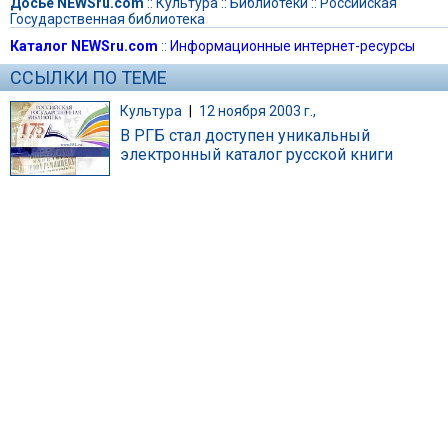
Досье NEWSru.com
::
Культура
::
Библиотеки
::
Российская
Государственная библиотека
Каталог NEWSru.com
::
Информационные интернет-ресурсы
ССЫЛКИ ПО ТЕМЕ
Культура
|
12 ноября 2003 г.,
В РГБ стал доступен уникальный
электронный каталог русской книги