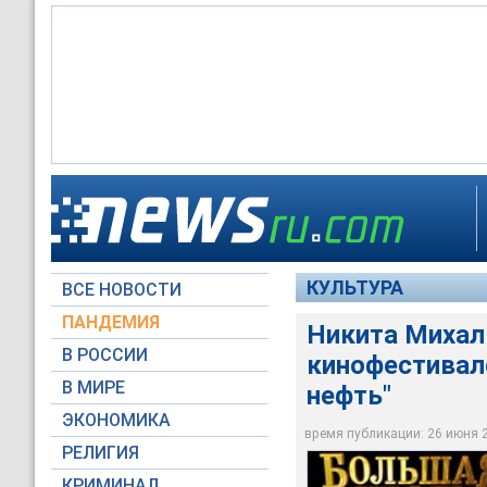
Президент 30-го М
представит в четве
КУЛЬТУРА
ВСЕ НОВОСТИ
i265.photobucket.co
ПАНДЕМИЯ
Никита Михал
В РОССИИ
кинофестивал
В МИРЕ
нефть"
ЭКОНОМИКА
время публикации: 26 июня 20
РЕЛИГИЯ
КРИМИНАЛ