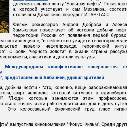
документальную ленту "Большая нефть". Показ кар
в которой участвует и сам Михалков, состоит
столичном Доме кино, передает ИТАР-ТАСС.
Фильм режиссеров Андрея Доброва и Алекса
Замыслова повествует об истории добычи нефт
территории России от появления первой бурово
ам постановщиков, "в ней можно увидеть геологоразвед
тельство первого нефтепровода, героический энтуз
ов". О роли "черного золота" в жизни страны рассуж
экономисты, аналитики и деятели культуры.
 Международном кинофестивале завершается с
м
", представленный Албанией, удивил зрителей
, добыча нефти - "это, конечно, вещь завораживающая
ателя, азарт человека, который вступает в единоборс
й". "Люди, которые занимаются этим профессионал
 свою жизнь, и эта работа длится изо дня в день, сутка
 - Это колоссальный физический труд плюс гигант
фть" выпустила кинокомпания "Фокус Фильм". Среди друг