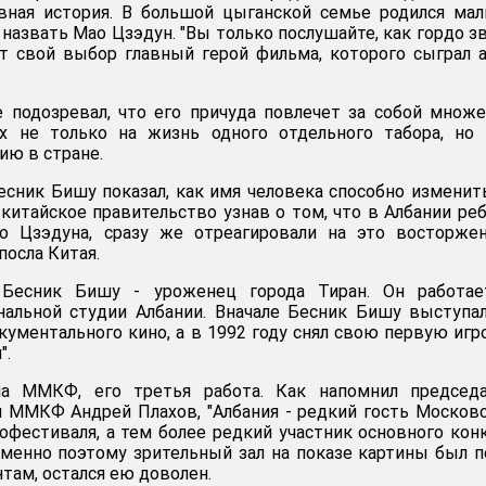
вная история. В большой цыганской семье родился мал
назвать Мао Цзэдун. "Вы только послушайте, как гордо з
яет свой выбор главный герой фильма, которого сыграл 
е подозревал, что его причуда повлечет за собой множ
х не только на жизнь одного отдельного табора, но 
ию в стране.
сник Бишу показал, как имя человека способно изменит
 китайское правительство узнав о том, что в Албании ре
о Цзэдуна, сразу же отреагировали на это восторже
посла Китая.
 Бесник Бишу - уроженец города Тиран. Он работае
нальной студии Албании. Вначале Бесник Бишу выступа
кументального кино, а в 1992 году снял свою первую иг
".
на ММКФ, его третья работа. Как напомнил председа
 ММКФ Андрей Плахов, "Албания - редкий гость Москов
фестиваля, а тем более редкий участник основного кон
именно поэтому зрительный зал на показе картины был п
нтам, остался ею доволен.