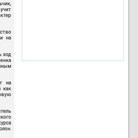
ьчик,
вучит
актер
ество
и на
ь ход
бенка
нным
т на
л как
ровую
тель
ского
курса
олон.