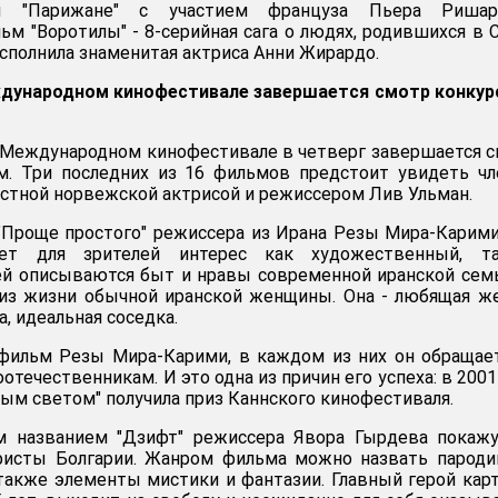
л "Парижане" с участием француза Пьера Риша
м "Воротилы" - 8-серийная сага о людях, родившихся в 
исполнила знаменитая актриса Анни Жирардо.
дународном кинофестивале завершается смотр конкур
 Международном кинофестивале в четверг завершается 
м. Три последних из 16 фильмов предстоит увидеть ч
естной норвежской актрисой и режиссером Лив Ульман.
"Проще простого" режиссера из Ирана Резы Мира-Карими
яет для зрителей интерес как художественный, т
ей описываются быт и нравы современной иранской сем
 из жизни обычной иранской женщины. Она - любящая ж
а, идеальная соседка.
фильм Резы Мира-Карими, в каждом из них он обращае
оотечественникам. И это одна из причин его успеха: в 2001
ным светом" получила приз Каннского кинофестиваля.
 названием "Дзифт" режиссера Явора Гырдева покажу
исты Болгарии. Жанром фильма можно назвать пароди
 также элементы мистики и фантазии. Главный герой кар