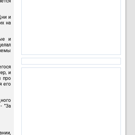
ается
Дни и
их на
ые и
делал
блемы
егося
ер, и
ы про
я его
ного
- "За
ании,