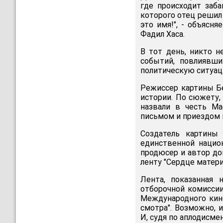
где происходит заба
которого отец решил 
это имя!", - объясн
Фадил Хаса.
В тот день, никто н
событий, повлиявши
политическую ситуац
Режиссер картины Бе
истории. По сюжету,
назвали в честь Ма
письмом и приездом 
Создатель картины
единственной нацио
продюсер и автор до
ленту "Сердце матери
Лента, показанная 
отборочной комиссии
Международного кино
смотра". Возможно, 
И, судя по аплодисме