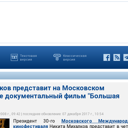
Текстовая
Классическая
версия
версия
осковского Международного кинофестиваля Никита Михалков
рг документальную ленту "Большая нефть"
m
ков представит на Московском
е документальный фильм "Большая
08 г., 09:42 | последнее обновление: 07 декабря 2017 г., 10:54
Президент 30-го
Московского Международ
кинофестиваля
Никита Михалков представит в че