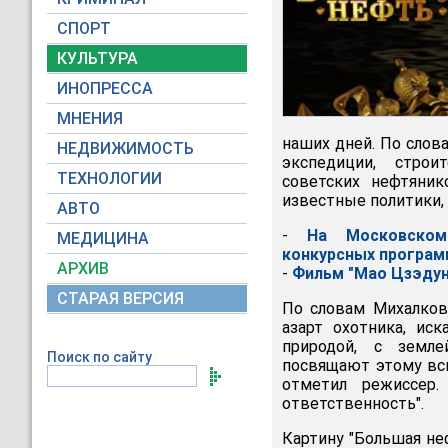
СПОРТ
КУЛЬТУРА
ИНОПРЕССА
МНЕНИЯ
наших дней. По слов
НЕДВИЖИМОСТЬ
экспедиции, строи
ТЕХНОЛОГИИ
советских нефтяник
известные политики, 
АВТО
-
На Московском
МЕДИЦИНА
конкурсных програм
АРХИВ
-
Фильм "Мао Цзэдун
СТАРАЯ ВЕРСИЯ
По словам Михалкова
азарт охотника, иск
природой, с земле
Поиск по сайту
посвящают этому всю
отметил режиссер.
ответственность".
Картину "Большая не