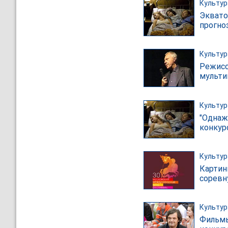
Культур
Эквато
прогно
Культур
Режисс
мульти
Культур
"Однаж
конку
Культур
Картин
соревн
Культур
Фильмы