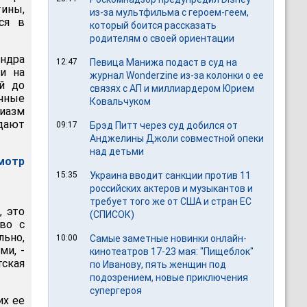
тины,
из-за мультфильма c героем-геем,
ся в
который боится рассказать
родителям о своей ориентации
ндра
12:47
Певица Манижа подаст в суд на
и на
журнал Wonderzine из-за колонки о ее
й до
связях с АП и миллиардером Юрием
очные
Ковальчуком
иазм
дают
09:17
Брэд Питт через суд добился от
Анджелины Джоли совместной опеки
над детьми
мотр
15:35
Украина вводит санкции против 11
российских актеров и музыкантов и
требует того же от США и стран ЕС
, это
(СПИСОК)
тво с
ьно,
10:00
Самые заметные новинки онлайн-
ми, -
кинотеатров 17-23 мая: "Пищеблок"
ская
по Иванову, пять женщин под
подозрением, новые приключения
супергероя
их ее