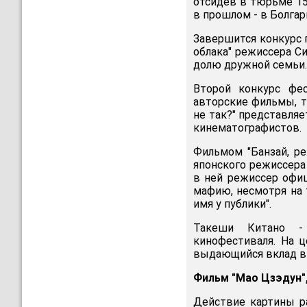
отсидев в тюрьме 15
в прошлом - в Болгар
Завершится конкурс 
облака" режиссера С
долю дружной семьи.
Второй конкурс фес
авторские фильмы, т
не так?" представля
кинематографистов.
Фильмом "Банзай, р
японского режиссера
в ней режиссер офиц
мафию, несмотря на 
имя у публики".
Такеши Китано - 
кинофестиваля. На 
выдающийся вклад в 
Фильм "Мао Цзэдун",
Действие картины ра