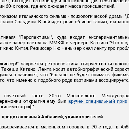
 лет, выходит на свободу и неожиданно для себя оказыв
ии 60-х годов, где его ожидает масса происшествий.
показом итальянского фильма - психологической драмы "
ильвио Сольдини. В ней идет речь об испытаниях, выпавш
тиваля "Перспективы", куда входят экспериментальн
акже завершается на ММКФ в черверг. Картина "Что я с
ет кино Китая. Режиссер Ню Чень-зер снял ленту про про
ежиссер!" закроется ретроспектива творчества выдающ
 Такеши Китано. Лента носит автобиографический характ
иально заявляет, что "больше не будет снимать фильм
то, что именно с подобного рода картинами ассоциируетс
почетный гость 30-го Московского Международ
церемонии открытия ему был
вручен специальный приз
кинематограф".
 представленный Албанией, удивил зрителей
зворачивается в маленьком городке в 70-е годы в Алб