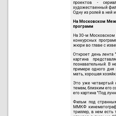
проектов - сериа
художественный филь
Одну из ролей в ней 
На Московском Меж
программ
На 30-м Московском
конкурсных програм
жюри во главе с изв
Откроет день лента 
картина представл
познавательный. В н
примере одного дня
мать, хорошая хозяйк
Это уже четвертый 
темам, близким его с
его картина "Под лун
Фильм под странным
ММКФ кинематограф
триллер, в нем есть