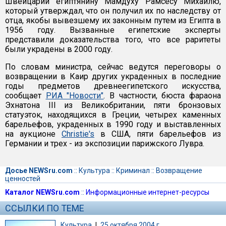
Швейцарии египтянину Мамдуху Рамсесу Михаилю,
который утверждал, что он получил их по наследству от
отца, якобы вывезшему их законным путем из Египта в
1956 году. Вызванные египетские эксперты
представили доказательства того, что все раритеты
были украдены в 2000 году.
По словам министра, сейчас ведутся переговоры о
возвращении в Каир других украденных в последние
годы предметов древнеегипетского искусства,
сообщает
РИА "Новости"
. В частности, бюста фараона
Эхнатона III из Великобритании, пяти бронзовых
статуэток, находящихся в Греции, четырех каменных
барельефов, украденных в 1990 году и выставленных
на аукционе
Christie's
в США, пяти барельефов из
Германии и трех - из экспозиции парижского Лувра.
Досье NEWSru.com
::
Культура
::
Криминал
::
Возвращение
ценностей
Каталог NEWSru.com
::
Информационные интернет-ресурсы
ССЫЛКИ ПО ТЕМЕ
Культура
|
25 октября 2004 г.,