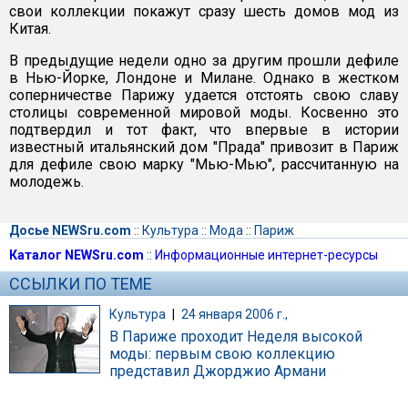
свои коллекции покажут сразу шесть домов мод из
Китая.
В предыдущие недели одно за другим прошли дефиле
в Нью-Йорке, Лондоне и Милане. Однако в жестком
соперничестве Парижу удается отстоять свою славу
столицы современной мировой моды. Косвенно это
подтвердил и тот факт, что впервые в истории
известный итальянский дом "Прада" привозит в Париж
для дефиле свою марку "Мью-Мью", рассчитанную на
молодежь.
Досье NEWSru.com
::
Культура
::
Мода
::
Париж
Каталог NEWSru.com
::
Информационные интернет-ресурсы
ССЫЛКИ ПО ТЕМЕ
Культура
|
24 января 2006 г.,
В Париже проходит Неделя высокой
моды: первым свою коллекцию
представил Джорджио Армани