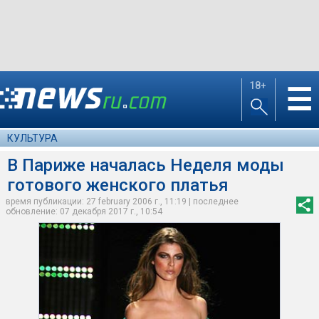
18+
☰
КУЛЬТУРА
В Париже началась Неделя моды
готового женского платья
время публикации: 27 february 2006 г., 11:19 | последнее
обновление: 07 декабря 2017 г., 10:54