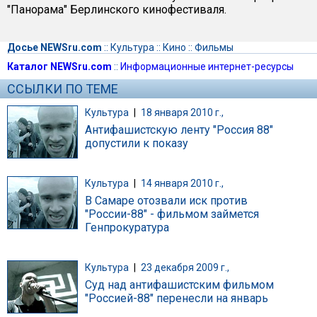
"Панорама" Берлинского кинофестиваля.
Досье NEWSru.com
::
Культура
::
Кино
::
Фильмы
Каталог NEWSru.com
::
Информационные интернет-ресурсы
ССЫЛКИ ПО ТЕМЕ
Культура
|
18 января 2010 г.,
Антифашистскую ленту "Россия 88"
допустили к показу
Культура
|
14 января 2010 г.,
В Самаре отозвали иск против
"России-88" - фильмом займется
Генпрокуратура
Культура
|
23 декабря 2009 г.,
Суд над антифашистским фильмом
"Россией-88" перенесли на январь