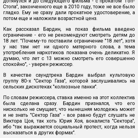
дотянулся и до следующего фильма - с прокатом "Гоп-
Стопа", законченного еще в 2010 году, тоже не все было
гладко. Ему не сразу дали прокатное удостоверение, а
потом еще и наложили возрастной ценз.
Как рассказал Бардин, на показ фильма введено
ограничение - его не рекомендуют смотреть детям до
18 лет. "Почему-то поставили ограничение "18 лет", хотя
у нас там нет ни одного матерного слова, а тема
употребления наркотиков показана очень деликатно. Я
думаю, что лет с 13 можно смотреть его совершенно
спокойно", - уверен режиссер.
В качестве саундтрека Бардин выбрал культовую
группу 80-х "Сектор Газа", которой заслушивались на
сельских дискотеках "колхозные панки".
По словам режиссера, ставка именно на этот коллектив
была сделана сразу. Бардин признался, что его
нисколько не смущает, что нынешняя молодежь может
и не знать "Сектор Газа" - все равно будут слушать не
Виктора Цоя, так хоть Юрия Хоя, вокалиста "Сектора",
ибо "так выражается социальный протест, когда нельзя
высказаться в других формах".