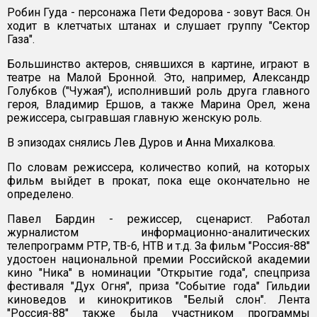
Робин Гуда - персонажа Пети Федорова - зовут Вася. Он
ходит в клетчатых штанах и слушает группу "Сектор
Газа".
Большинство актеров, снявшихся в картине, играют в
театре на Малой Бронной. Это, например, Александр
Голубков ("Чужая"), исполнивший роль друга главного
героя, Владимир Ершов, а также Марина Орел, жена
режиссера, сыгравшая главную женскую роль.
В эпизодах снялись Лев Дуров и Анна Михалкова.
По словам режиссера, количество копий, на которых
фильм выйдет в прокат, пока еще окончательно не
определено.
Павел Бардин - режиссер, сценарист. Работал
журналистом информационно-аналитических
телепрограмм РТР, ТВ-6, НТВ и т.д. За фильм "Россия-88"
удостоен национальной премии Российской академии
кино "Ника" в номинации "Открытие года", спецприза
фестиваля "Дух Огня", приза "Событие года" Гильдии
киноведов и кинокритиков "Белый слон". Лента
"Россия-88" также была участником программы